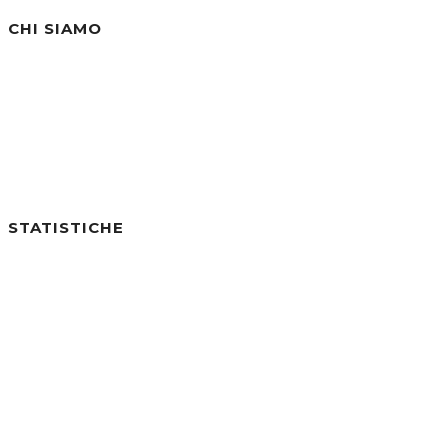
CHI SIAMO
Siamo un'azienda specializzata nella vendita di
STATISTICHE
Utenti online:
0
Visite di Oggi:
0
Visite di Ieri:
0
Visite negli ultimi 7gg:
29
Visite negli ultimi 30gg:
282