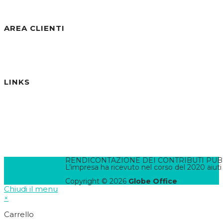
Visite Totali:
30.802
AREA CLIENTI
Benvenuto/a, Ospite
Accedi / Registrati
Password dimenticata?
LINKS
Informativa Privacy
Informativa Cookies
Termini e Condizioni
Pannello di Amministrazione
Accesso Webmail
Contatta il WebMaster
RENDICONTAZIONE DEI CONTRIBUTI PUBBLI
L’impresa ha ricevuto nel corso del 2020 aiuti
Copyright © 2026
Globe Office
Chiudi il menu
×
Carrello