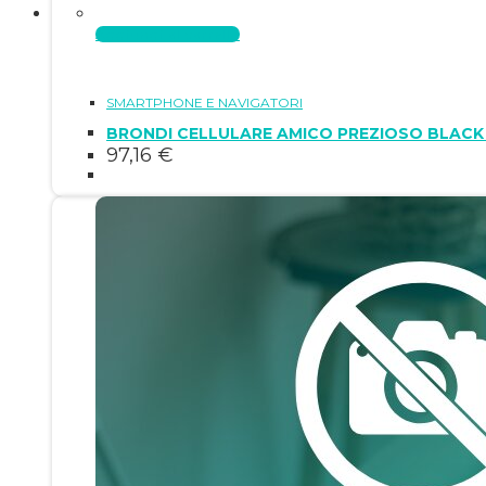
Aggiungi al carrello
SMARTPHONE E NAVIGATORI
BRONDI CELLULARE AMICO PREZIOSO BLACK
97,16
€