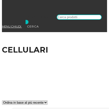
Products search
MENU
CHIUDI
CELLULARI
Sei qui:
»
Home
»
Negozio
»
CELLULARI