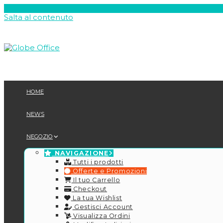
Salta al contenuto
HOME
NEWS
NEGOZIO
NAVIGAZIONE
Tutti i prodotti
Offerte e Promozioni
Il tuo Carrello
Checkout
La tua Wishlist
Gestisci Account
Visualizza Ordini