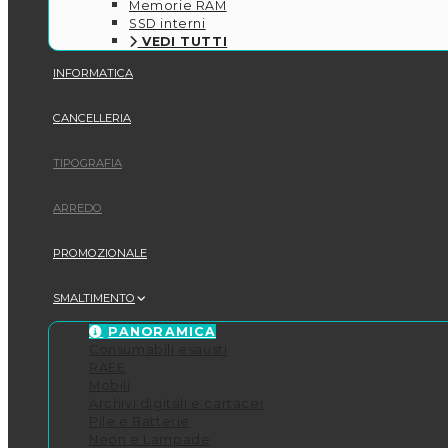
Memorie RAM
SSD interni
VEDI TUTTI
INFORMATICA
CANCELLERIA
TIPOGRAFIA
ARREDO
PROMOZIONALE
SMALTIMENTO
PANORAMICA
Consumabili esausti
RAEE
Mobili
Archivi digitali e cartacei
Pile e Batterie
Neon e Lampade