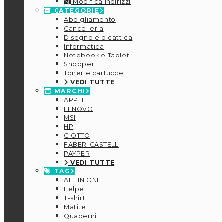
Modifica Indirizzi
CATEGORIE
Abbigliamento
Cancelleria
Disegno e didattica
Informatica
Notebook e Tablet
Shopper
Toner e cartucce
VEDI TUTTE
MARCHI
APPLE
LENOVO
MSI
HP
GIOTTO
FABER-CASTELL
PAYPER
VEDI TUTTE
TAG
ALL IN ONE
Felpe
T-shirt
Matite
Quaderni