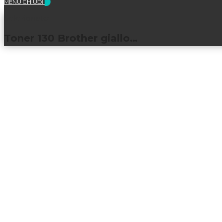
MENU
CHIUDI
Selezionato:
Toner 130 Brother giallo…