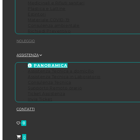
Medicinali e Rifiuti sanitari
Plastica e Lattine
Estintori
Materiale COVID-19
Consulenza ambientale
Richiedi Preventivo
NOLEGGIO
ASSISTENZA
PANORAMICA
Assistenza Tecnica a domicilio
Assistenza Tecnica in Laboratorio
Consulenza Tecnica
Supporto Remoto orario
Ticket Assistenza
Invia Ticket
CONTATTI
0
0