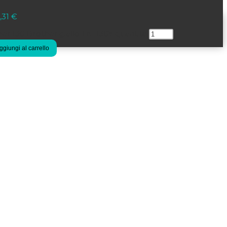
,31
€
er 130 Brother giallo TN-130Y quantità
ggiungi al carrello