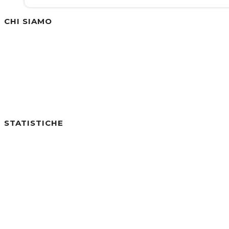
CHI SIAMO
Siamo un'azienda specializzata nella vendita di
STATISTICHE
Utenti online:
0
Visite di Oggi:
3
Visite di Ieri:
1
Visite negli ultimi 7gg:
20
Visite negli ultimi 30gg:
248