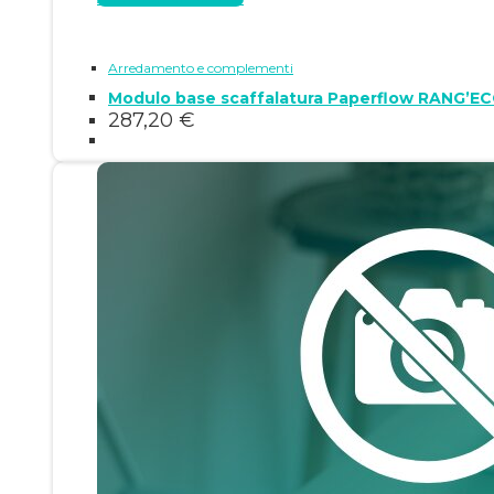
Arredamento e complementi
Modulo base scaffalatura Paperflow RANG’EC
287,20
€