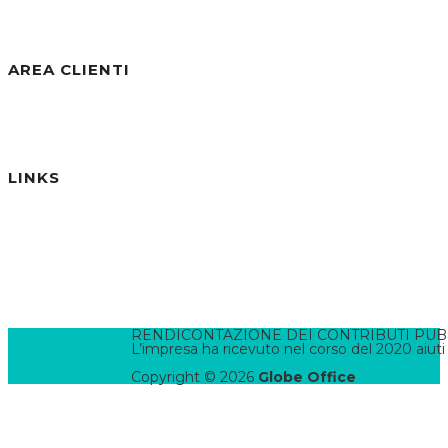
Visite Totali:
30.814
AREA CLIENTI
Benvenuto/a, Ospite
Accedi / Registrati
Password dimenticata?
LINKS
Informativa Privacy
Informativa Cookies
Termini e Condizioni
Pannello di Amministrazione
Accesso Webmail
Contatta il WebMaster
RENDICONTAZIONE DEI CONTRIBUTI PUBBLI
L’impresa ha ricevuto nel corso del 2020 aiuti
Copyright © 2026
Globe Office