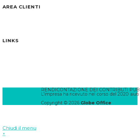
AREA CLIENTI
Benvenuto/a, Ospite
Accedi / Registrati
Password dimenticata?
LINKS
Informativa Privacy
Informativa Cookies
Termini e Condizioni
Pannello di Amministrazione
Accesso Webmail
Contatta il WebMaster
RENDICONTAZIONE DEI CONTRIBUTI PUBBLI
L’impresa ha ricevuto nel corso del 2020 aiuti
Copyright © 2026
Globe Office
Chiudi il menu
×