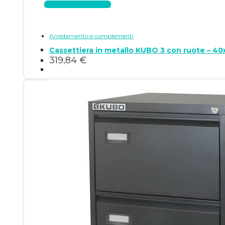
Aggiungi al carrello
Arredamento e complementi
Cassettiera in metallo KUBO 3 con ruote – 4
319,84
€