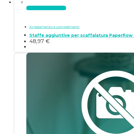
Aggiungi al carrello
Arredamento e complementi
Staffe aggiuntive per scaffalatura Paperflo
48,97
€