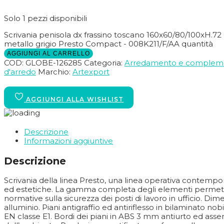
Solo 1 pezzi disponibili
Scrivania penisola dx frassino toscano 160x60/80/100xH.
metallo grigio Presto Compact - 008K211/F/AA quantità
AGGIUNGI AL CARRELLO
COD:
GLOBE-126285
Categoria:
Arredamento e complem
d'arredo
Marchio:
Artexport
Descrizione
Informazioni aggiuntive
Descrizione
Scrivania della linea Presto, una linea operativa contempor
ed estetiche. La gamma completa degli elementi permette d
normative sulla sicurezza dei posti di lavoro in ufficio. Di
alluminio. Piani antigraffio ed antiriflesso in bilaminat
EN classe E1. Bordi dei piani in ABS 3 mm antiurto ed assenza