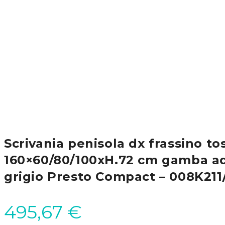
Scrivania penisola dx frassino t
160×60/80/100xH.72 cm gamba ad
grigio Presto Compact – 008K211
495,67
€