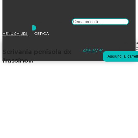
Products search
MENU
CHIUDI
Selezionato:
Scrivania peni
008K211/F/AA q
495,67
€
Scrivania penisola dx
Aggiungi al carrel
frassino…