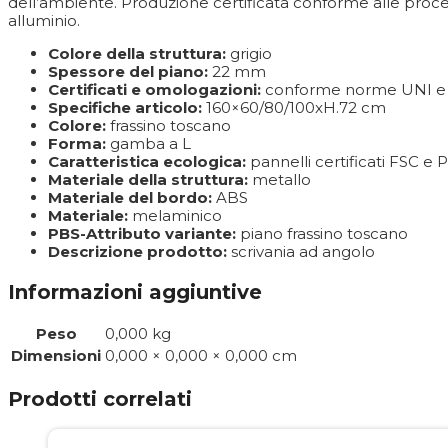
dell’ambiente. Produzione certificata conforme alle proce
alluminio.
Colore della struttura:
grigio
Spessore del piano:
22 mm
Certificati e omologazioni:
conforme norme UNI e 
Specifiche articolo:
160×60/80/100xH.72 cm
Colore:
frassino toscano
Forma:
gamba a L
Caratteristica ecologica:
pannelli certificati FSC e
Materiale della struttura:
metallo
Materiale del bordo:
ABS
Materiale:
melaminico
PBS-Attributo variante:
piano frassino toscano
Descrizione prodotto:
scrivania ad angolo
Informazioni aggiuntive
Peso
0,000 kg
Dimensioni
0,000 × 0,000 × 0,000 cm
Prodotti correlati