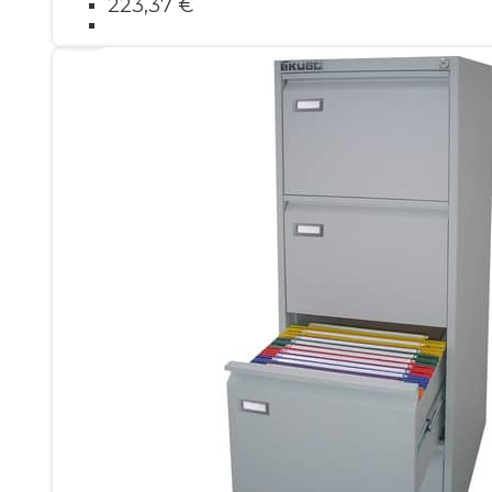
223,37
€