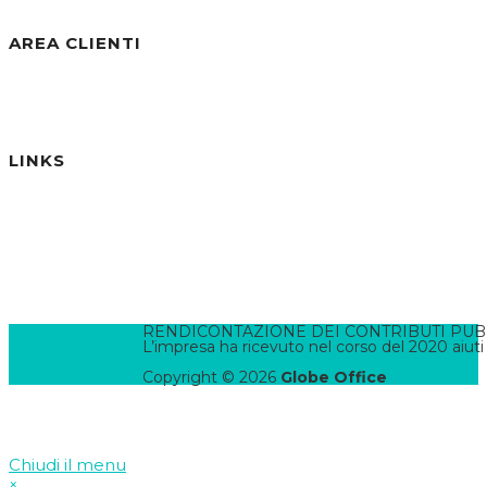
AREA CLIENTI
Benvenuto/a, Ospite
Accedi / Registrati
Password dimenticata?
LINKS
Informativa Privacy
Informativa Cookies
Termini e Condizioni
Pannello di Amministrazione
Accesso Webmail
Contatta il WebMaster
RENDICONTAZIONE DEI CONTRIBUTI PUBBLI
L’impresa ha ricevuto nel corso del 2020 aiuti
Copyright © 2026
Globe Office
Chiudi il menu
×