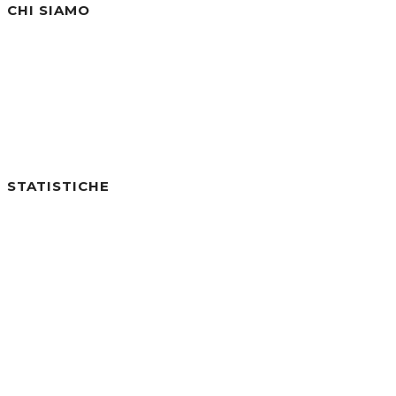
CHI SIAMO
Siamo un'azienda specializzata nella vendita di
STATISTICHE
Utenti online:
0
Visite di Oggi:
2
Visite di Ieri:
0
Visite negli ultimi 7gg:
31
Visite negli ultimi 30gg:
284
Visite Totali:
30.804