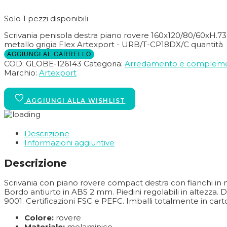
Solo 1 pezzi disponibili
Scrivania penisola destra piano rovere 160x120/80/60xH.
metallo grigia Flex Artexport - URB/T-CP18DX/C quantità
AGGIUNGI AL CARRELLO
COD:
GLOBE-126143
Categoria:
Arredamento e compleme
Marchio:
Artexport
Descrizione
Informazioni aggiuntive
Descrizione
Scrivania con piano rovere compact destra con fianchi in m
Bordo antiurto in ABS 2 mm. Piedini regolabili in altezza.
9001. Certificazioni FSC e PEFC. Imballi totalmente in cart
Colore:
rovere
Materiale:
melaminico