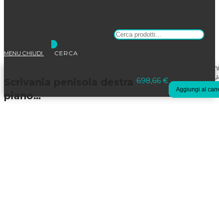
Products search
MENU
CHIUDI
Selezionato:
Scrivania pen
CP18DX/C qua
698,66
€
Scrivania penisola destra
Aggiungi al carr
piano…