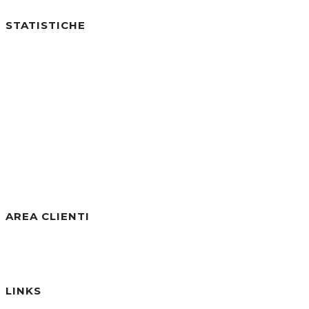
STATISTICHE
Utenti online:
0
Visite di Oggi:
4
Visite di Ieri:
1
Visite negli ultimi 7gg:
21
Visite negli ultimi 30gg:
249
Visite Totali:
30.815
AREA CLIENTI
Benvenuto/a, Ospite
Accedi / Registrati
Password dimenticata?
LINKS