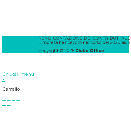
Informativa Privacy
Informativa Cookies
Termini e Condizioni
Pannello di Amministrazione
Accesso Webmail
Contatta il WebMaster
RENDICONTAZIONE DEI CONTRIBUTI PUBBLI
L’impresa ha ricevuto nel corso del 2020 aiuti
Copyright © 2026
Globe Office
Chiudi il menu
×
Carrello