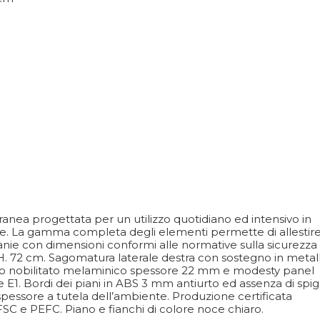
ranea progettata per un utilizzo quotidiano ed intensivo in
iche. La gamma completa degli elementi permette di allestir
vanie con dimensioni conformi alle normative sulla sicurezza
 x H. 72 cm. Sagomatura laterale destra con sostegno in metal
minato nobilitato melaminico spessore 22 mm e modesty panel
E1. Bordi dei piani in ABS 3 mm antiurto ed assenza di spig
o spessore a tutela dell’ambiente. Produzione certificata
SC e PEFC. Piano e fianchi di colore noce chiaro.