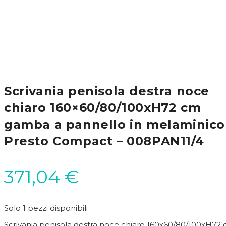
Scrivania penisola destra noce
chiaro 160×60/80/100xH72 cm
gamba a pannello in melaminico
Presto Compact – 008PAN11/4
371,04
€
Solo 1 pezzi disponibili
Scrivania penisola destra noce chiaro 160x60/80/100xH72