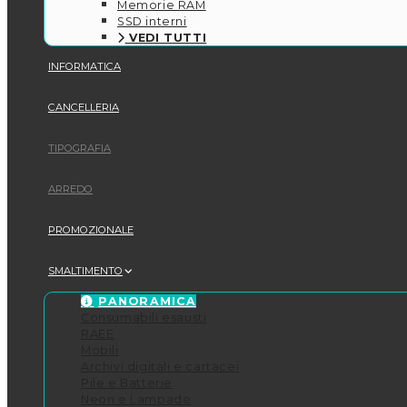
Memorie RAM
SSD interni
VEDI TUTTI
INFORMATICA
CANCELLERIA
TIPOGRAFIA
ARREDO
PROMOZIONALE
SMALTIMENTO
PANORAMICA
Consumabili esausti
RAEE
Mobili
Archivi digitali e cartacei
Pile e Batterie
Neon e Lampade