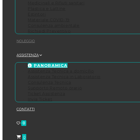
Medicinali e Rifiuti sanitari
Plastica e Lattine
Estintori
Materiale COVID-19
Consulenza ambientale
Richiedi Preventivo
NOLEGGIO
ASSISTENZA
PANORAMICA
Assistenza Tecnica a domicilio
Assistenza Tecnica in Laboratorio
Consulenza Tecnica
Supporto Remoto orario
Ticket Assistenza
Invia Ticket
CONTATTI
0
0