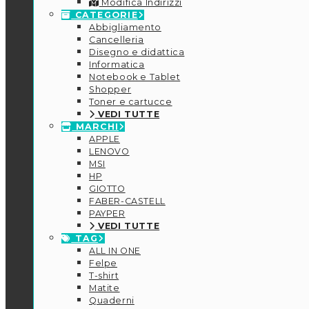
Modifica Indirizzi
CATEGORIE
Abbigliamento
Cancelleria
Disegno e didattica
Informatica
Notebook e Tablet
Shopper
Toner e cartucce
VEDI TUTTE
MARCHI
APPLE
LENOVO
MSI
HP
GIOTTO
FABER-CASTELL
PAYPER
VEDI TUTTE
TAG
ALL IN ONE
Felpe
T-shirt
Matite
Quaderni