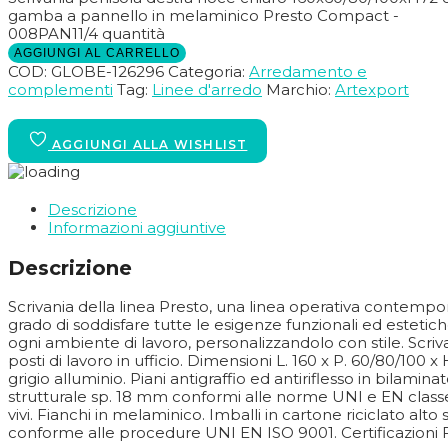
gamba a pannello in melaminico Presto Compact -
008PAN11/4 quantità
AGGIUNGI AL CARRELLO
COD:
GLOBE-126296
Categoria:
Arredamento e
complementi
Tag:
Linee d'arredo
Marchio:
Artexport
Descrizione
Informazioni aggiuntive
Descrizione
Scrivania della linea Presto, una linea operativa contempo
grado di soddisfare tutte le esigenze funzionali ed estet
ogni ambiente di lavoro, personalizzandolo con stile. Scri
posti di lavoro in ufficio. Dimensioni L. 160 x P. 60/80/100
grigio alluminio. Piani antigraffio ed antiriflesso in bila
strutturale sp. 18 mm conformi alle norme UNI e EN classe 
vivi. Fianchi in melaminico. Imballi in cartone riciclato alt
conforme alle procedure UNI EN ISO 9001. Certificazioni F