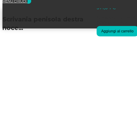
MENU
CHIUDI
Selezionato:
371,04
€
Scrivania peniso
Scrivania penisola destra
008PAN11/4 quan
noce…
Aggiungi al carrello