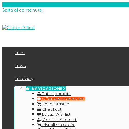
Salta al contenuto
HOME
NEWS
NEGOZIO
NAVIGAZIONE
Tutti i prodotti
Offerte e Promozioni
Il tuo Carrello
Checkout
La tua Wishlist
Gestisci Account
Visualizza Ordini