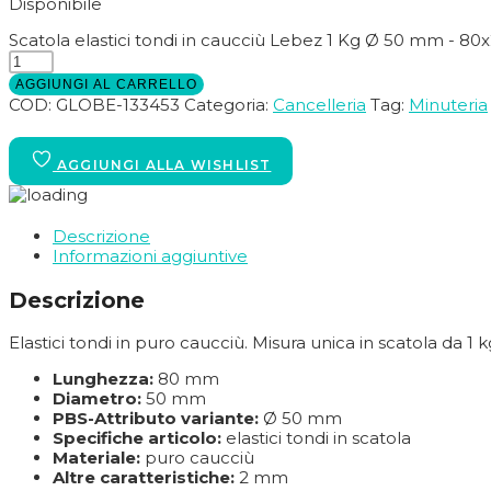
Disponibile
Scatola elastici tondi in caucciù Lebez 1 Kg Ø 50 mm - 80
AGGIUNGI AL CARRELLO
COD:
GLOBE-133453
Categoria:
Cancelleria
Tag:
Minuteria
Descrizione
Informazioni aggiuntive
Descrizione
Elastici tondi in puro caucciù. Misura unica in scatola d
Lunghezza:
80 mm
Diametro:
50 mm
PBS-Attributo variante:
Ø 50 mm
Specifiche articolo:
elastici tondi in scatola
Materiale:
puro caucciù
Altre caratteristiche:
2 mm