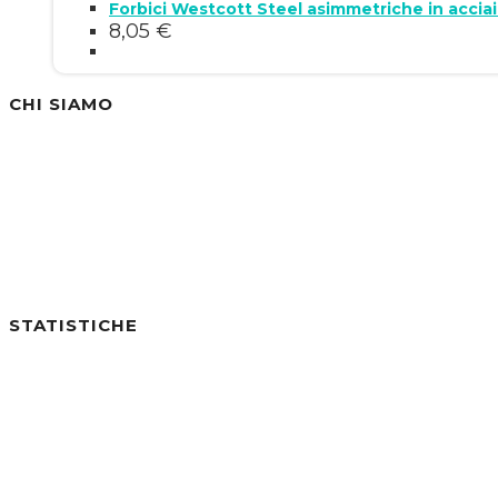
Forbici Westcott Steel asimmetriche in acciai
8,05
€
CHI SIAMO
Siamo un'azienda specializzata nella vendita di
STATISTICHE
Utenti online:
0
Visite di Oggi:
5
Visite di Ieri:
0