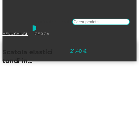
Products search
MENU
CHIUDI
Selezionato:
21,48
€
Scatola elastici
tondi in…