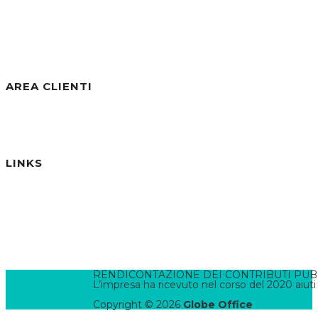
Visite negli ultimi 7gg:
34
Visite negli ultimi 30gg:
287
Visite Totali:
30.807
AREA CLIENTI
Benvenuto/a, Ospite
Accedi / Registrati
Password dimenticata?
LINKS
Informativa Privacy
Informativa Cookies
Termini e Condizioni
Pannello di Amministrazione
Accesso Webmail
Contatta il WebMaster
RENDICONTAZIONE DEI CONTRIBUTI PUBBLI
L’impresa ha ricevuto nel corso del 2020 aiuti
Copyright © 2026
Globe Office