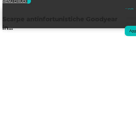
MENU
CHIUDI
Selezionato:
75,2
Scar
Scarpe antinfortunistiche Goodyear
quan
in…
Aggi