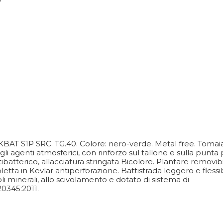
AT S1P SRC. TG.40. Colore: nero-verde. Metal free. Tomaia
gli agenti atmosferici, con rinforzo sul tallone e sulla punta
ibatterico, allacciatura stringata Bicolore. Plantare removib
etta in Kevlar antiperforazione. Battistrada leggero e flessi
li minerali, allo scivolamento e dotato di sistema di
20345:2011.