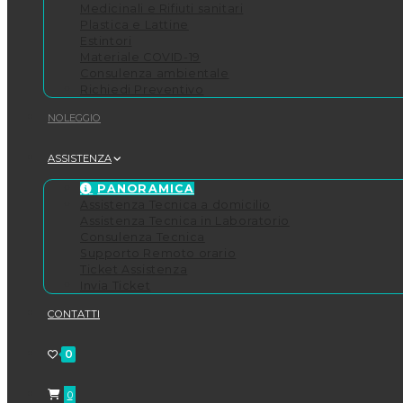
Medicinali e Rifiuti sanitari
Plastica e Lattine
Estintori
Materiale COVID-19
Consulenza ambientale
Richiedi Preventivo
NOLEGGIO
ASSISTENZA
PANORAMICA
Assistenza Tecnica a domicilio
Assistenza Tecnica in Laboratorio
Consulenza Tecnica
Supporto Remoto orario
Ticket Assistenza
Invia Ticket
CONTATTI
0
0