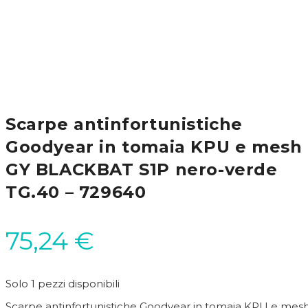
Scarpe antinfortunistiche
Goodyear in tomaia KPU e mesh
GY BLACKBAT S1P nero-verde
TG.40 – 729640
75,24
€
Solo 1 pezzi disponibili
Scarpe antinfortunistiche Goodyear in tomaia KPU e mes