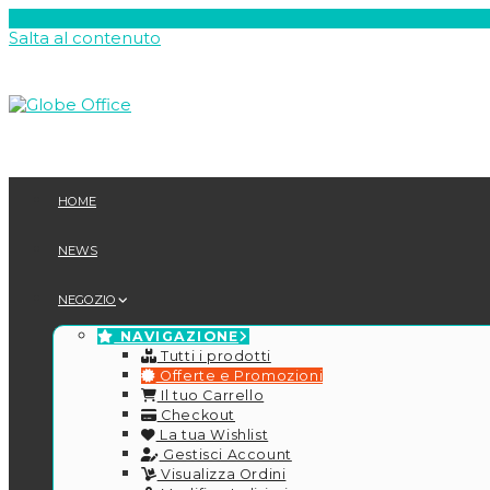
Salta al contenuto
HOME
NEWS
NEGOZIO
NAVIGAZIONE
Tutti i prodotti
Offerte e Promozioni
Il tuo Carrello
Checkout
La tua Wishlist
Gestisci Account
Visualizza Ordini