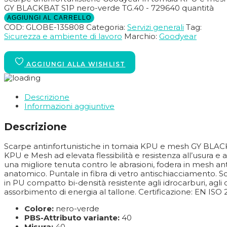
GY BLACKBAT S1P nero-verde TG.40 - 729640 quantità
AGGIUNGI AL CARRELLO
COD:
GLOBE-135808
Categoria:
Servizi generali
Tag:
Sicurezza e ambiente di lavoro
Marchio:
Goodyear
Descrizione
Informazioni aggiuntive
Descrizione
Scarpe antinfortunistiche in tomaia KPU e mesh GY BLACKB
KPU e Mesh ad elevata flessibilità e resistenza all’usura e a
una migliore tenuta contro le abrasioni, fodera in mesh ant
anatomico. Puntale in fibra di vetro antischiacciamento. Sol
in PU compatto bi-densità resistente agli idrocarburi, agli o
assorbimento di energia al tallone. Certificazione: EN ISO 
Colore:
nero-verde
PBS-Attributo variante:
40
Misura:
40