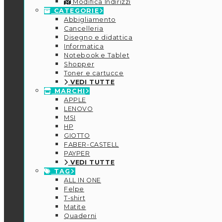
Modifica Indirizzi
CATEGORIE
Abbigliamento
Cancelleria
Disegno e didattica
Informatica
Notebook e Tablet
Shopper
Toner e cartucce
VEDI TUTTE
MARCHI
APPLE
LENOVO
MSI
HP
GIOTTO
FABER-CASTELL
PAYPER
VEDI TUTTE
TAG
ALL IN ONE
Felpe
T-shirt
Matite
Quaderni