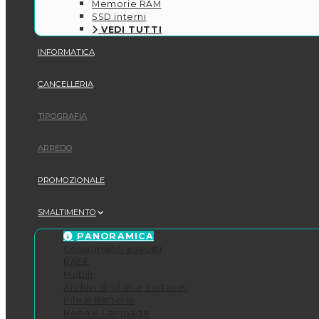
Memorie RAM
SSD interni
VEDI TUTTI
INFORMATICA
CANCELLERIA
TIPOGRAFIA
ARREDO
PROMOZIONALE
SMALTIMENTO
PANORAMICA
Consumabili esausti
RAEE
Mobili
Archivi digitali e cartacei
Pile e Batterie
Neon e Lampade