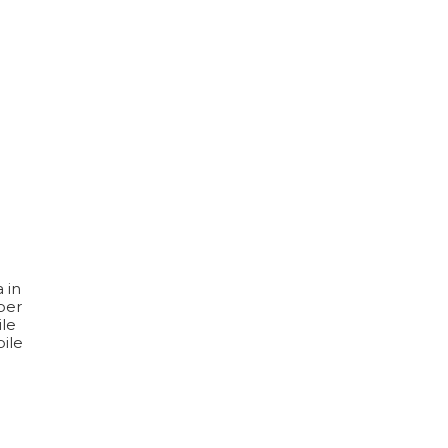
 in
 per
ile
bile