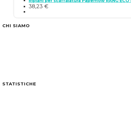
Ripiani per scaffalatura Paperflow RANG’ECO i
38,23
€
CHI SIAMO
Siamo un'azienda specializzata nella vendita di
STATISTICHE
Utenti online:
0
Visite di Oggi:
2
Visite di Ieri:
0
Visite negli ultimi 7gg:
31