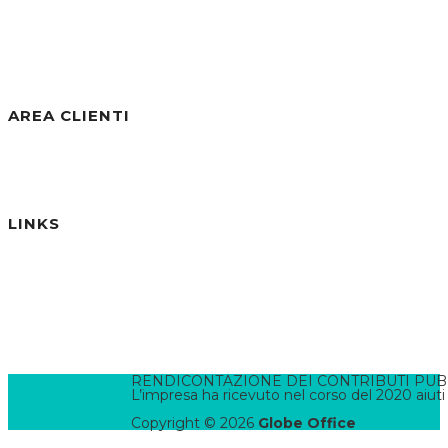
Visite negli ultimi 30gg:
284
Visite Totali:
30.804
AREA CLIENTI
Benvenuto/a, Ospite
Accedi / Registrati
Password dimenticata?
LINKS
Informativa Privacy
Informativa Cookies
Termini e Condizioni
Pannello di Amministrazione
Accesso Webmail
Contatta il WebMaster
RENDICONTAZIONE DEI CONTRIBUTI PUBBLI
L’impresa ha ricevuto nel corso del 2020 aiuti
Copyright © 2026
Globe Office