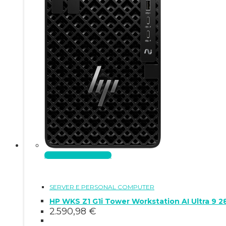
Aggiungi al carrello
SERVER E PERSONAL COMPUTER
HP WKS Z1 G1i Tower Workstation AI Ultra 9 
2.590,98
€