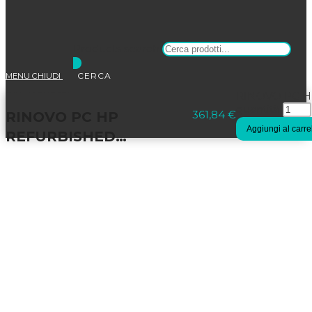
Products search
MENU
CHIUDI
Selezionato:
RINOVO PC HP
quantità
361,84
€
RINOVO PC HP
Aggiungi al carre
REFURBISHED…