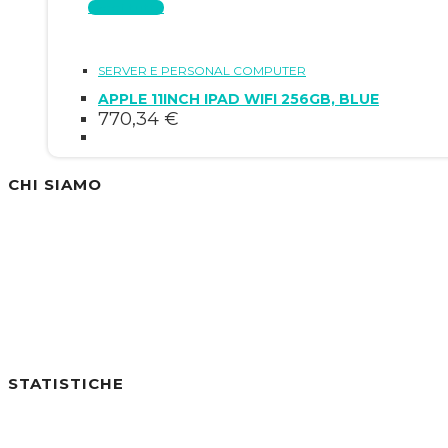
Leggi tutto
SERVER E PERSONAL COMPUTER
APPLE 11INCH IPAD WIFI 256GB, BLUE
770,34
€
CHI SIAMO
Siamo un'azienda specializzata nella vendita di
STATISTICHE
Utenti online:
0