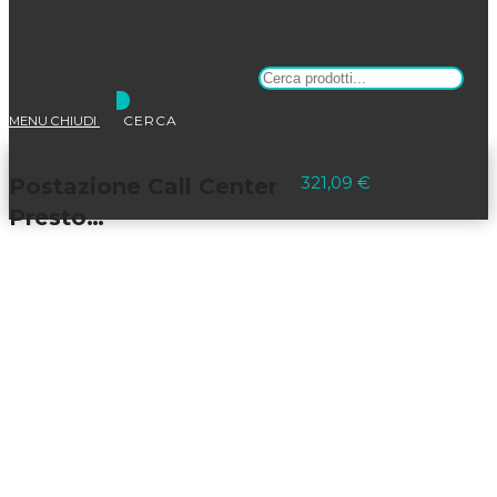
Products search
MENU
CHIUDI
Selezionato:
321,09
€
Postazione Call Center
Presto…