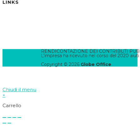
LINKS
Informativa Privacy
Informativa Cookies
Termini e Condizioni
Pannello di Amministrazione
Accesso Webmail
Contatta il WebMaster
RENDICONTAZIONE DEI CONTRIBUTI PUBBLI
L’impresa ha ricevuto nel corso del 2020 aiuti
Copyright © 2026
Globe Office
Chiudi il menu
×
Carrello