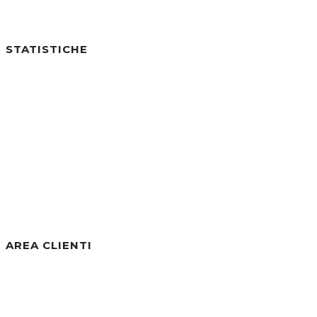
STATISTICHE
Utenti online:
0
Visite di Oggi:
2
Visite di Ieri:
6
Visite negli ultimi 7gg:
34
Visite negli ultimi 30gg:
256
Visite Totali:
30.810
AREA CLIENTI
Benvenuto/a, Ospite
Accedi / Registrati
Password dimenticata?