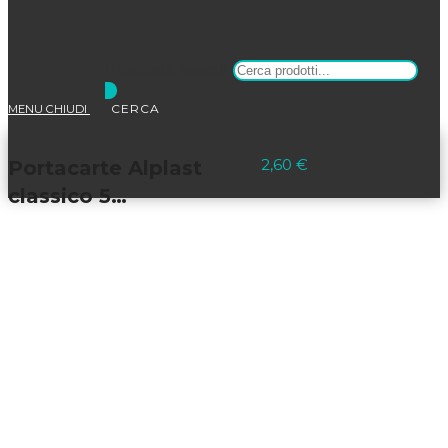
Products search
MENU
CHIUDI
Selezionato:
2,60
€
Portacarte Alplast
classico 5…