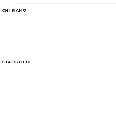
CHI SIAMO
Siamo un'azienda specializzata nella vendita di
STATISTICHE
Utenti online:
0
Visite di Oggi:
1
Visite di Ieri:
2
Visite negli ultimi 7gg:
21
Visite negli ultimi 30gg:
250