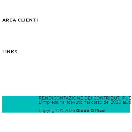
Visite Totali:
30.811
AREA CLIENTI
Benvenuto/a, Ospite
Accedi / Registrati
Password dimenticata?
LINKS
Informativa Privacy
Informativa Cookies
Termini e Condizioni
Pannello di Amministrazione
Accesso Webmail
Contatta il WebMaster
RENDICONTAZIONE DEI CONTRIBUTI PUBBLI
L’impresa ha ricevuto nel corso del 2020 aiuti
Copyright © 2026
Globe Office