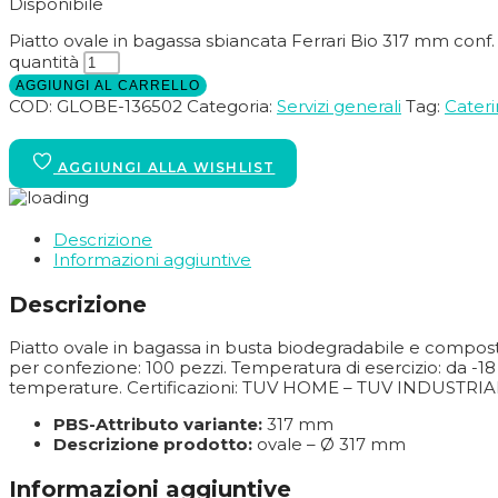
Disponibile
Piatto ovale in bagassa sbiancata Ferrari Bio 317 mm conf
quantità
AGGIUNGI AL CARRELLO
COD:
GLOBE-136502
Categoria:
Servizi generali
Tag:
Cater
Descrizione
Informazioni aggiuntive
Descrizione
Piatto ovale in bagassa in busta biodegradabile e compos
per confezione: 100 pezzi. Temperatura di esercizio: da -18 
temperature. Certificazioni: TUV HOME – TUV INDUSTRIAL
PBS-Attributo variante:
317 mm
Descrizione prodotto:
ovale – Ø 317 mm
Informazioni aggiuntive