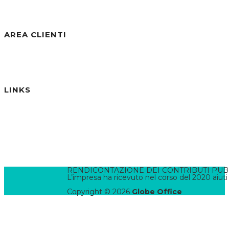
Visite Totali:
30.802
AREA CLIENTI
Benvenuto/a, Ospite
Accedi / Registrati
Password dimenticata?
LINKS
Informativa Privacy
Informativa Cookies
Termini e Condizioni
Pannello di Amministrazione
Accesso Webmail
Contatta il WebMaster
RENDICONTAZIONE DEI CONTRIBUTI PUBBLI
L’impresa ha ricevuto nel corso del 2020 aiuti
Copyright © 2026
Globe Office