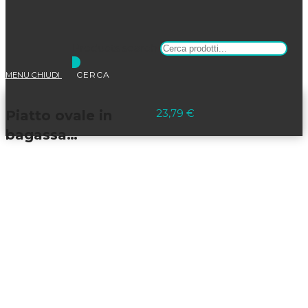
Products search
MENU
CHIUDI
Selezionato:
23,79
€
Piatto ovale in
bagassa…