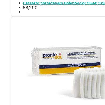
Cassetto portadenaro Holenbecky 35×40,5×9 
88,71
€