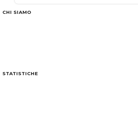
CHI SIAMO
Siamo un'azienda specializzata nella vendita di
STATISTICHE
Utenti online:
0
Visite di Oggi:
0
Visite di Ieri:
0
Visite negli ultimi 7gg:
29
Visite negli ultimi 30gg:
282