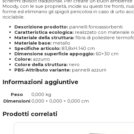
schermi divisori tradizionali. Per creare un buon ambiente 
Moody, con le sue proprietà, incide su questi tre fronti, r
forme ed eliminano gli spigoli pericolosi in caso di urto a
riciclabile.
Descrizione prodotto:
pannelli fonoassorbenti
Caratteristica ecologica:
realizzato con materiale ric
Materiale della struttura:
fibra di poliestere termo
Materiale base:
metallo
Specifiche articolo:
83,8xH.140 cm
Dimensione superficie appoggio:
60×30 cm
Colore:
azzurro
Colore della struttura:
nero
PBS-Attributo variante:
pannelli azzurri
Informazioni aggiuntive
Peso
0,000 kg
Dimensioni
0,000 × 0,000 × 0,000 cm
Prodotti correlati