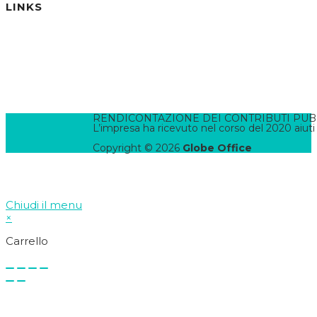
LINKS
Informativa Privacy
Informativa Cookies
Termini e Condizioni
Pannello di Amministrazione
Accesso Webmail
Contatta il WebMaster
RENDICONTAZIONE DEI CONTRIBUTI PUBBLI
L’impresa ha ricevuto nel corso del 2020 aiuti
Copyright © 2026
Globe Office
Chiudi il menu
×
Carrello