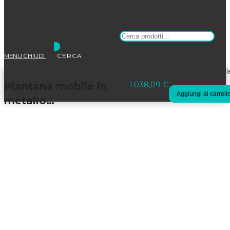
Products search
MENU
CHIUDI
Selezionato:
Piantana mobil
AQ quantità
1.038,09
€
Piantana mobile in
Aggiungi al carrell
metallo…