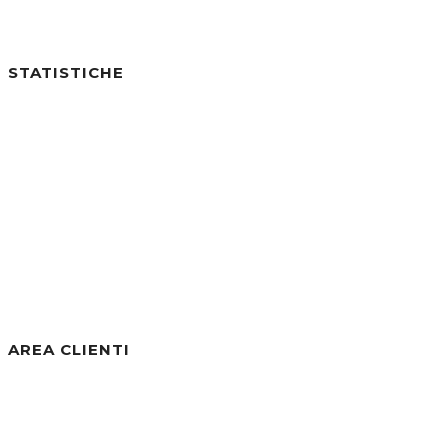
STATISTICHE
Utenti online:
0
Visite di Oggi:
1
Visite di Ieri:
2
Visite negli ultimi 7gg:
21
Visite negli ultimi 30gg:
250
Visite Totali:
30.811
AREA CLIENTI
Benvenuto/a, Ospite
Accedi / Registrati
Password dimenticata?