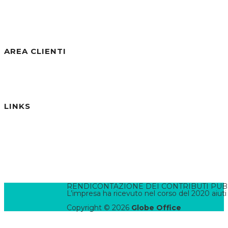
Visite negli ultimi 30gg:
254
Visite Totali:
30.808
AREA CLIENTI
Benvenuto/a, Ospite
Accedi / Registrati
Password dimenticata?
LINKS
Informativa Privacy
Informativa Cookies
Termini e Condizioni
Pannello di Amministrazione
Accesso Webmail
Contatta il WebMaster
RENDICONTAZIONE DEI CONTRIBUTI PUBBLI
L’impresa ha ricevuto nel corso del 2020 aiuti
Copyright © 2026
Globe Office