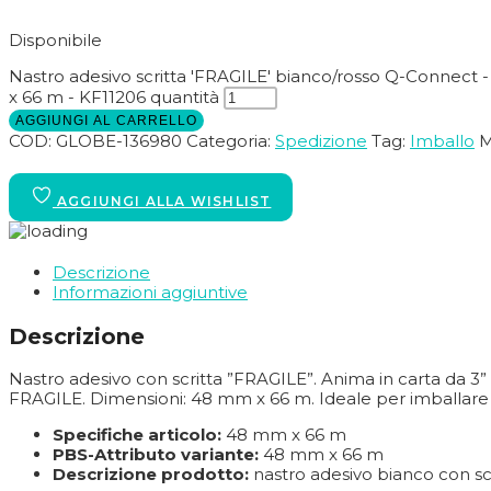
Disponibile
Nastro adesivo scritta 'FRAGILE' bianco/rosso Q-Connect -
x 66 m - KF11206 quantità
AGGIUNGI AL CARRELLO
COD:
GLOBE-136980
Categoria:
Spedizione
Tag:
Imballo
M
Descrizione
Informazioni aggiuntive
Descrizione
Nastro adesivo con scritta ”FRAGILE”. Anima in carta da 3” 
FRAGILE. Dimensioni: 48 mm x 66 m. Ideale per imballare se
Specifiche articolo:
48 mm x 66 m
PBS-Attributo variante:
48 mm x 66 m
Descrizione prodotto:
nastro adesivo bianco con scr