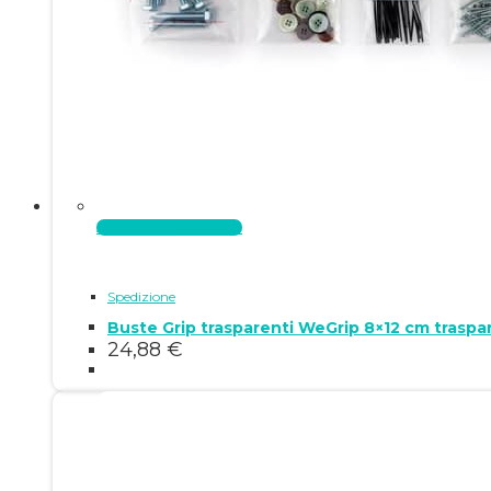
Aggiungi al carrello
Spedizione
Buste Grip trasparenti WeGrip 8×12 cm traspa
24,88
€