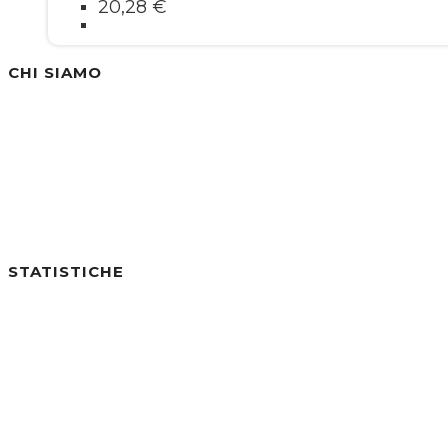
20,28
€
CHI SIAMO
Siamo un'azienda specializzata nella vendita di
STATISTICHE
Utenti online:
0
Visite di Oggi:
0
Visite di Ieri:
6
Visite negli ultimi 7gg:
32