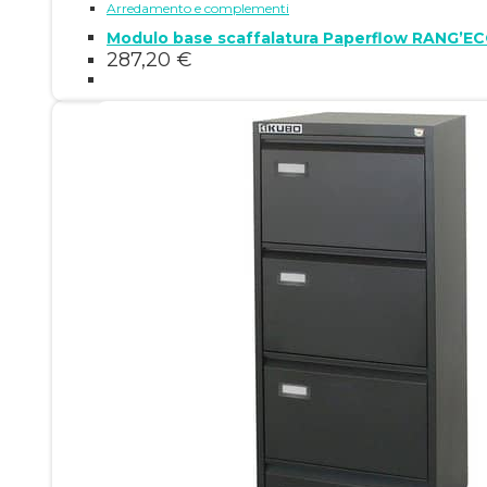
Arredamento e complementi
Modulo base scaffalatura Paperflow RANG’EC
287,20
€