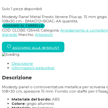
Solo 1 pezzi disponibili
Modesty Panel Metal Presto Venere Plus sp. 15 mm grigio 
108x30 cm - BMAD12+BOAC-AA quantità
AGGIUNGI AL CARRELLO
COD:
GLOBE-126445
Categoria:
Arredamento e complem
d'arredo
Marchio:
Artexport
Descrizione
Informazioni aggiuntive
Descrizione
Modesty panel o controventatura metallica per scrivania da
108×30 cm, spessore 15 mm. Fornito con staffe per il fissagg
Materiale del bordo:
ABS
Colore:
grigio alluminio
Materiale:
melaminico