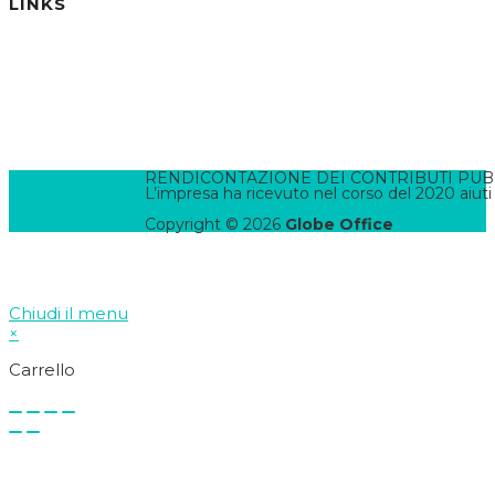
LINKS
Informativa Privacy
Informativa Cookies
Termini e Condizioni
Pannello di Amministrazione
Accesso Webmail
Contatta il WebMaster
RENDICONTAZIONE DEI CONTRIBUTI PUBBLI
L’impresa ha ricevuto nel corso del 2020 aiuti
Copyright © 2026
Globe Office
Chiudi il menu
×
Carrello