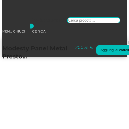
Products search
MENU
CHIUDI
Selezionato:
Modesty Panel
200,31
€
Modesty Panel Metal
Aggiungi al carrel
Presto…