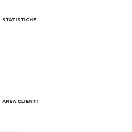
STATISTICHE
Utenti online:
0
Visite di Oggi:
1
Visite di Ieri:
2
Visite negli ultimi 7gg:
21
Visite negli ultimi 30gg:
250
Visite Totali:
30.811
AREA CLIENTI
Benvenuto/a, Ospite
Accedi / Registrati
Password dimenticata?