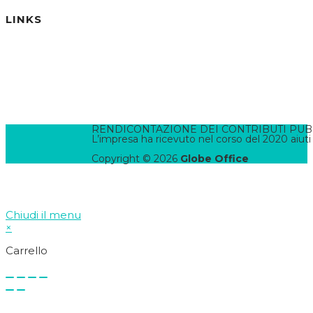
LINKS
Informativa Privacy
Informativa Cookies
Termini e Condizioni
Pannello di Amministrazione
Accesso Webmail
Contatta il WebMaster
RENDICONTAZIONE DEI CONTRIBUTI PUBBLI
L’impresa ha ricevuto nel corso del 2020 aiuti
Copyright © 2026
Globe Office
Chiudi il menu
×
Carrello