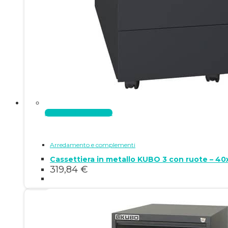
Aggiungi al carrello
Arredamento e complementi
Cassettiera in metallo KUBO 3 con ruote – 4
319,84
€