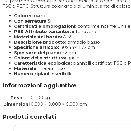
sul pavimento. Imballi in cartone riciclato alto spessore 
FSC e PEFC. Struttura color grigio alluminio, ante di colore
Colore:
rovere
Con serratura
Si
Certificati e omologazioni:
conforme norme UNI e 
PBS-Attributo variante:
ante rovere
Materiale del bordo:
ABS
Descrizione prodotto:
armadio basso
Specifiche articolo:
80x44xH.72 cm
Spessore del piano:
22 mm
Colore della struttura:
grigio
Caratteristica ecologica:
pannelli certificati FSC e
Materiale:
melaminico
Numero ripiani inseribili:
1
Informazioni aggiuntive
Peso
0,000 kg
Dimensioni
0,000 × 0,000 × 0,000 cm
Prodotti correlati