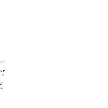
o in
e
 dei
ano
di
la