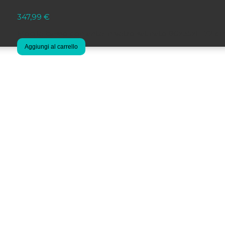
347,99
€
Mobile basso con ante in vetro satinato 80x35xH.72 c
Aggiungi al carrello