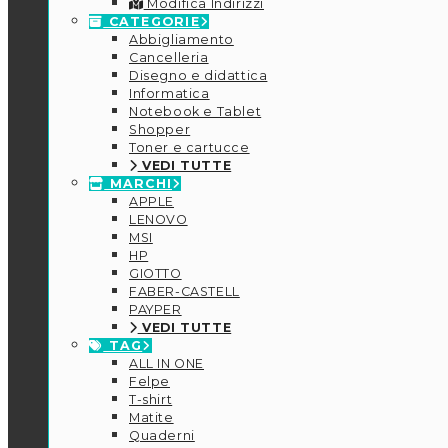
Modifica Indirizzi
CATEGORIE
Abbigliamento
Cancelleria
Disegno e didattica
Informatica
Notebook e Tablet
Shopper
Toner e cartucce
VEDI TUTTE
MARCHI
APPLE
LENOVO
MSI
HP
GIOTTO
FABER-CASTELL
PAYPER
VEDI TUTTE
TAG
ALL IN ONE
Felpe
T-shirt
Matite
Quaderni