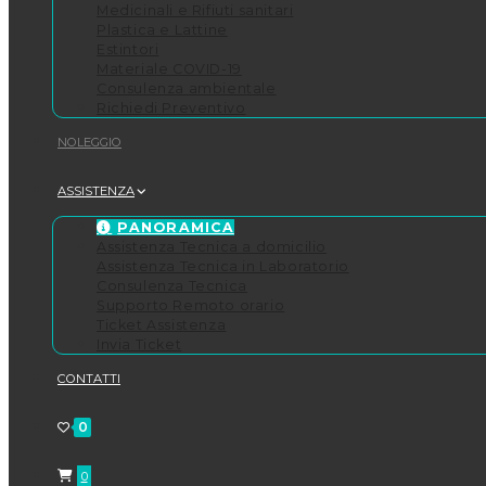
Medicinali e Rifiuti sanitari
Plastica e Lattine
Estintori
Materiale COVID-19
Consulenza ambientale
Richiedi Preventivo
NOLEGGIO
ASSISTENZA
PANORAMICA
Assistenza Tecnica a domicilio
Assistenza Tecnica in Laboratorio
Consulenza Tecnica
Supporto Remoto orario
Ticket Assistenza
Invia Ticket
CONTATTI
0
0