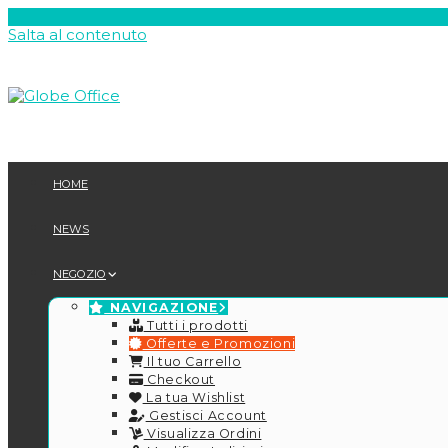
Salta al contenuto
HOME
NEWS
NEGOZIO
NAVIGAZIONE
Tutti i prodotti
Offerte e Promozioni
Il tuo Carrello
Checkout
La tua Wishlist
Gestisci Account
Visualizza Ordini