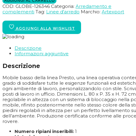
AGGIUNGI AL CARRELLO
COD:
GLOBE-126346
Categoria:
Arredamento e
complementi
Tag:
Linee d'arredo
Marchio:
Artexport
Descrizione
Informazioni aggiuntive
Descrizione
Mobile basso della linea Presto, una linea operativa cont
grado di soddisfare tutte le esigenze funzionali ed estet
ogni ambiente di lavoro, personalizzandolo con stile. Scri
posti di lavoro in ufficio. Dimensioni L. 80 x P. 35 x H. 72 
regolabile in altezza con un sistema di bloccaggio nella pos
mobile, rifinito posteriormente nello stesso colore della st
piedini regolabili in altezza per un perfetto livellamento s
dell’ambiente. Produzione certificata conforme alle proce
rovere.
Numero ripiani inseribili:
1