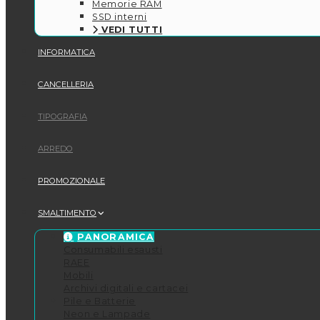
Memorie RAM
SSD interni
VEDI TUTTI
INFORMATICA
CANCELLERIA
TIPOGRAFIA
ARREDO
PROMOZIONALE
SMALTIMENTO
PANORAMICA
Consumabili esausti
RAEE
Mobili
Archivi digitali e cartacei
Pile e Batterie
Neon e Lampade