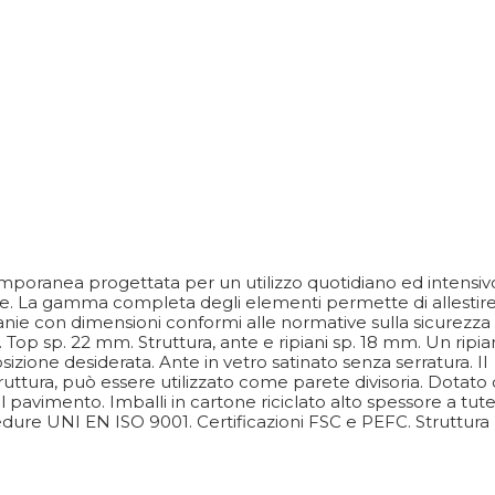
emporanea progettata per un utilizzo quotidiano ed intensiv
iche. La gamma completa degli elementi permette di allestir
vanie con dimensioni conformi alle normative sulla sicurezza
cm. Top sp. 22 mm. Struttura, ante e ripiani sp. 18 mm. Un ripi
izione desiderata. Ante in vetro satinato senza serratura. Il
ruttura, può essere utilizzato come parete divisoria. Dotato 
ul pavimento. Imballi in cartone riciclato alto spessore a tute
dure UNI EN ISO 9001. Certificazioni FSC e PEFC. Struttura