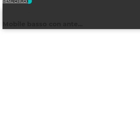
MENU
CHIUDI
Selezionato:
Mobile basso con ante…