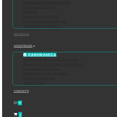
Medicinali e Rifiuti sanitari
Plastica e Lattine
Estintori
Materiale COVID-19
Consulenza ambientale
Richiedi Preventivo
NOLEGGIO
ASSISTENZA
PANORAMICA
Assistenza Tecnica a domicilio
Assistenza Tecnica in Laboratorio
Consulenza Tecnica
Supporto Remoto orario
Ticket Assistenza
Invia Ticket
CONTATTI
0
0