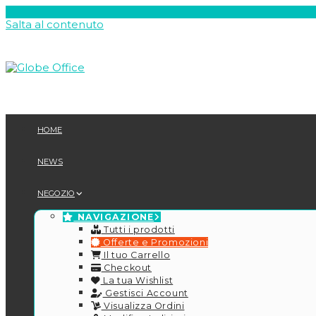
Salta al contenuto
HOME
NEWS
NEGOZIO
NAVIGAZIONE
Tutti i prodotti
Offerte e Promozioni
Il tuo Carrello
Checkout
La tua Wishlist
Gestisci Account
Visualizza Ordini