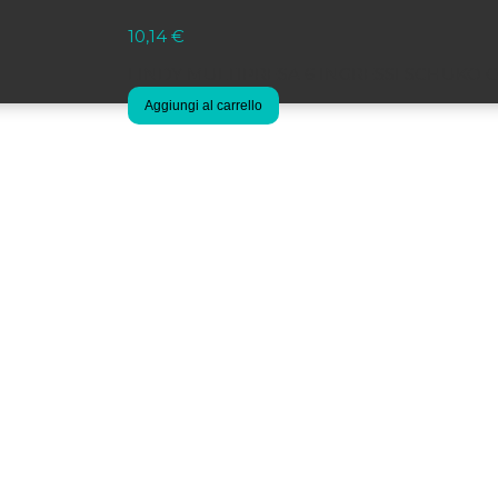
10,14
€
LINDY MULTIPRESA 6 INGRESSI SCHUKO C
Aggiungi al carrello