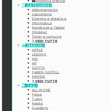
Modifica Indirizzi
CATEGORIE
Abbigliamento
Cancelleria
Disegno e didattica
Informatica
Notebook e Tablet
Shopper
Toner e cartucce
VEDI TUTTE
MARCHI
APPLE
LENOVO
MSI
HP
GIOTTO
FABER-CASTELL
PAYPER
VEDI TUTTE
TAG
ALL IN ONE
Felpe
T-shirt
Matite
Quaderni