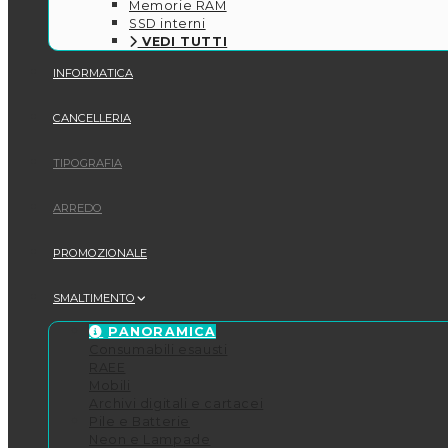
Memorie RAM
SSD interni
VEDI TUTTI
INFORMATICA
CANCELLERIA
TIPOGRAFIA
ARREDO
PROMOZIONALE
SMALTIMENTO
PANORAMICA
Consumabili esausti
RAEE
Mobili
Archivi digitali e cartacei
Pile e Batterie
Neon e Lampade