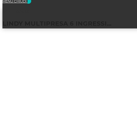
MENU
CHIUDI
Selezionato:
LINDY MULTIPRESA 6 INGRESSI…