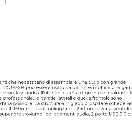
enti che necessitano di assemblare una build con grande
a. PROMESH può essere usato sia per sistemi office che gam
erno, lasciando all’utente la scelta di quante e quali install
rofessionale, le paratie laterali e quella frontale sono
aria possibile. La struttura è in grado di ospitare schede v
ri alti 160mm, liquid cooling fino a 240mm, diverse ventole
superiore troviamo i collegamenti audio, 2 porte USB 3.0 e