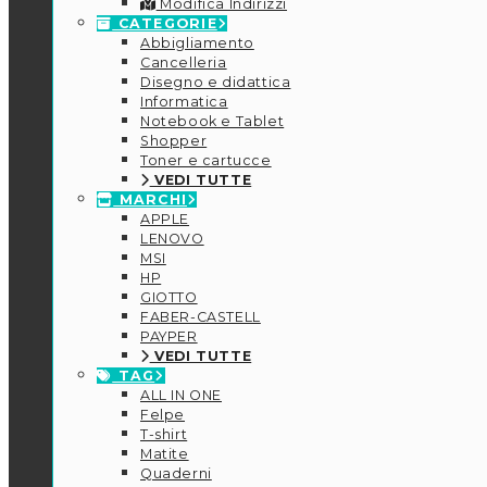
Modifica Indirizzi
CATEGORIE
Abbigliamento
Cancelleria
Disegno e didattica
Informatica
Notebook e Tablet
Shopper
Toner e cartucce
VEDI TUTTE
MARCHI
APPLE
LENOVO
MSI
HP
GIOTTO
FABER-CASTELL
PAYPER
VEDI TUTTE
TAG
ALL IN ONE
Felpe
T-shirt
Matite
Quaderni