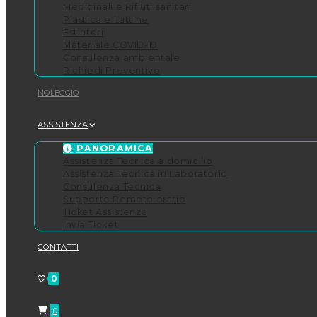
Medicinali e Rifiuti sanitari
Plastica e Lattine
Estintori
Materiale COVID-19
Consulenza ambientale
Richiedi Preventivo
NOLEGGIO
ASSISTENZA
PANORAMICA
Assistenza Tecnica a domicilio
Assistenza Tecnica in Laboratorio
Consulenza Tecnica
Supporto Remoto orario
Ticket Assistenza
Invia Ticket
CONTATTI
0
0