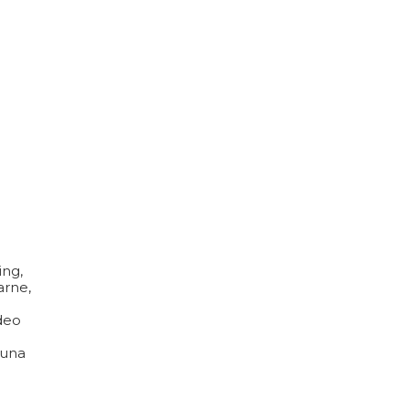
ing,
arne,
ideo
 una