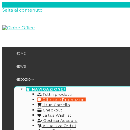
Salta al contenuto
HOME
NEWS
NEGOZIO
NAVIGAZIONE
Tutti i prodotti
Offerte e Promozioni
Il tuo Carrello
Checkout
La tua Wishlist
Gestisci Account
Visualizza Ordini