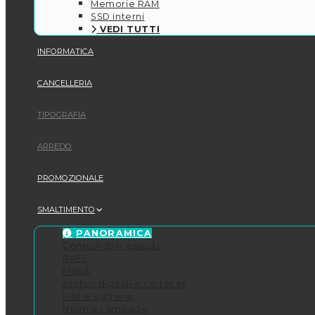
Memorie RAM
SSD interni
VEDI TUTTI
INFORMATICA
CANCELLERIA
TIPOGRAFIA
ARREDO
PROMOZIONALE
SMALTIMENTO
PANORAMICA
Consumabili esausti
RAEE
Mobili
Archivi digitali e cartacei
Pile e Batterie
Neon e Lampade