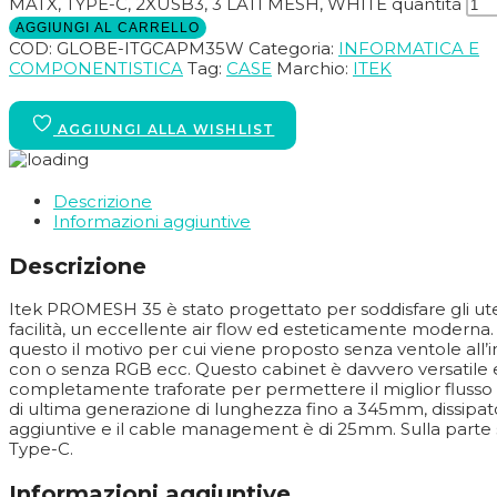
MATX, TYPE-C, 2XUSB3, 3 LATI MESH, WHITE quantità
AGGIUNGI AL CARRELLO
COD:
GLOBE-ITGCAPM35W
Categoria:
INFORMATICA E
COMPONENTISTICA
Tag:
CASE
Marchio:
ITEK
Descrizione
Informazioni aggiuntive
Descrizione
Itek PROMESH 35 è stato progettato per soddisfare gli ut
facilità, un eccellente air flow ed esteticamente modern
questo il motivo per cui viene proposto senza ventole all’int
con o senza RGB ecc. Questo cabinet è davvero versatile e p
completamente traforate per permettere il miglior flusso d’
di ultima generazione di lunghezza fino a 345mm, dissipato
aggiuntive e il cable management è di 25mm. Sulla parte 
Type-C.
Informazioni aggiuntive