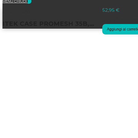
MENU
CHIUDI
52,95
€
Selezionato:
ITEK CASE PRO
ITEK CASE PROMESH 35B,…
Aggiungi al carrell