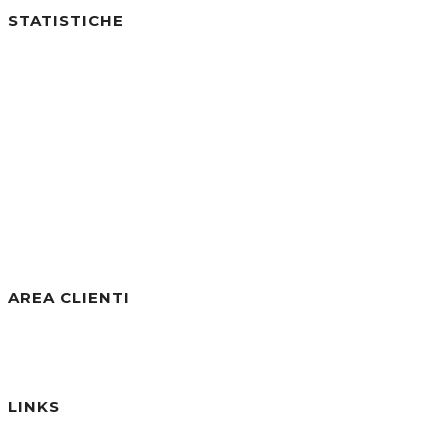
STATISTICHE
Utenti online:
0
Visite di Oggi:
0
Visite di Ieri:
8
Visite negli ultimi 7gg:
62
Visite negli ultimi 30gg:
312
Visite Totali:
30.802
AREA CLIENTI
Benvenuto/a, Ospite
Accedi / Registrati
Password dimenticata?
LINKS
Informativa Privacy