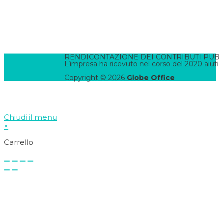
Informativa Cookies
Termini e Condizioni
Pannello di Amministrazione
Accesso Webmail
Contatta il WebMaster
RENDICONTAZIONE DEI CONTRIBUTI PUBBLI
L’impresa ha ricevuto nel corso del 2020 aiuti
Copyright © 2026
Globe Office
Chiudi il menu
×
Carrello