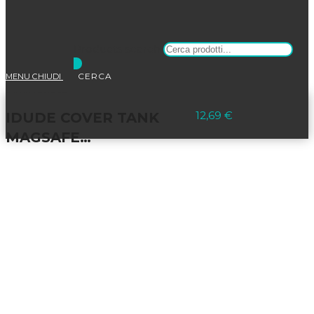
Products search
MENU
CHIUDI
Selezionato:
12,69
€
IDUDE COVER TANK
MAGSAFE…