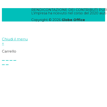
Contatta il WebMaster
RENDICONTAZIONE DEI CONTRIBUTI PUBBLI
L’impresa ha ricevuto nel corso del 2020 aiuti
Copyright © 2026
Globe Office
Chiudi il menu
×
Carrello