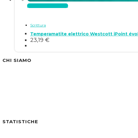
Aggiungi al carrello
Scrittura
Temperamatite elettrico Westcott iPoint évo
23,19
€
CHI SIAMO
Siamo un'azienda specializzata nella vendita di
STATISTICHE
Utenti online:
0