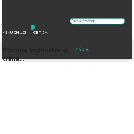
Products search
MENU
CHIUDI
Selezionato:
3,40
€
Flacone inchiostro di
china…