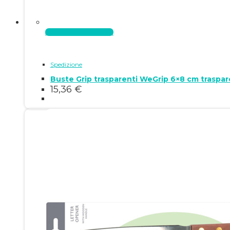
Aggiungi al carrello
Spedizione
Buste Grip trasparenti WeGrip 6×8 cm traspa
15,36
€