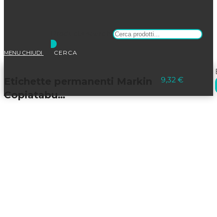
Products search
MENU
CHIUDI
Selezionato:
9,32
€
Etichette permanenti Markin
Copiatabu…