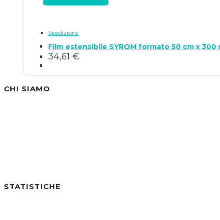
Aggiungi al carrello
Spedizione
Film estensibile SYROM formato 50 cm x 300 m
34,61
€
CHI SIAMO
Siamo un'azienda specializzata nella vendita di
STATISTICHE
Utenti online:
0