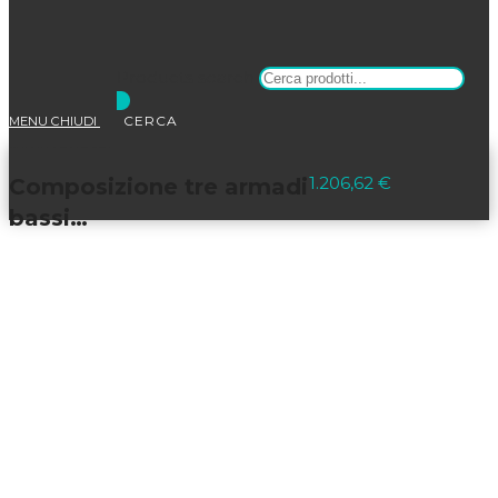
Products search
MENU
CHIUDI
Selezionato:
1.206,62
€
Composizione tre armadi
bassi…