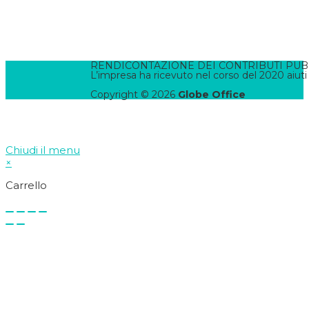
Termini e Condizioni
Pannello di Amministrazione
Accesso Webmail
Contatta il WebMaster
RENDICONTAZIONE DEI CONTRIBUTI PUBBLI
L’impresa ha ricevuto nel corso del 2020 aiuti
Copyright © 2026
Globe Office
Chiudi il menu
×
Carrello