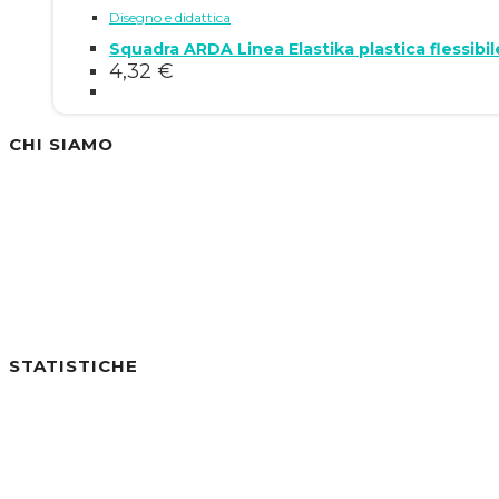
Disegno e didattica
Squadra ARDA Linea Elastika plastica flessib
4,32
€
CHI SIAMO
Siamo un'azienda specializzata nella vendita di
STATISTICHE
Utenti online:
0
Visite di Oggi:
1
Visite di Ieri:
2