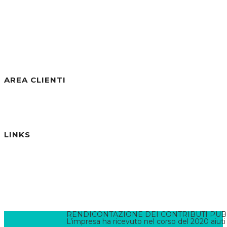
Visite negli ultimi 7gg:
21
Visite negli ultimi 30gg:
250
Visite Totali:
30.811
AREA CLIENTI
Benvenuto/a, Ospite
Accedi / Registrati
Password dimenticata?
LINKS
Informativa Privacy
Informativa Cookies
Termini e Condizioni
Pannello di Amministrazione
Accesso Webmail
Contatta il WebMaster
RENDICONTAZIONE DEI CONTRIBUTI PUBBLI
L’impresa ha ricevuto nel corso del 2020 aiuti