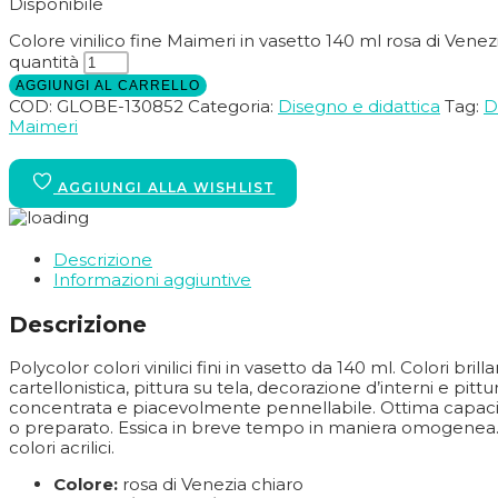
Disponibile
Colore vinilico fine Maimeri in vasetto 140 ml rosa di Vene
quantità
AGGIUNGI AL CARRELLO
COD:
GLOBE-130852
Categoria:
Disegno e didattica
Tag:
D
Maimeri
Descrizione
Informazioni aggiuntive
Descrizione
Polycolor colori vinilici fini in vasetto da 140 ml. Colori b
cartellonistica, pittura su tela, decorazione d’interni e pi
concentrata e piacevolmente pennellabile. Ottima capacità 
o preparato. Essica in breve tempo in maniera omogenea. 
colori acrilici.
Colore:
rosa di Venezia chiaro