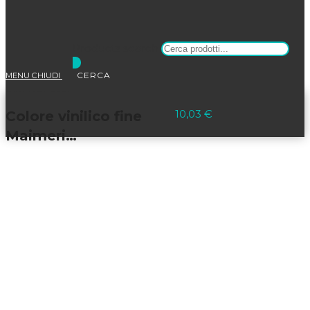
Products search
MENU
CHIUDI
Selezionato:
10,03
€
Colore vinilico fine
Maimeri…