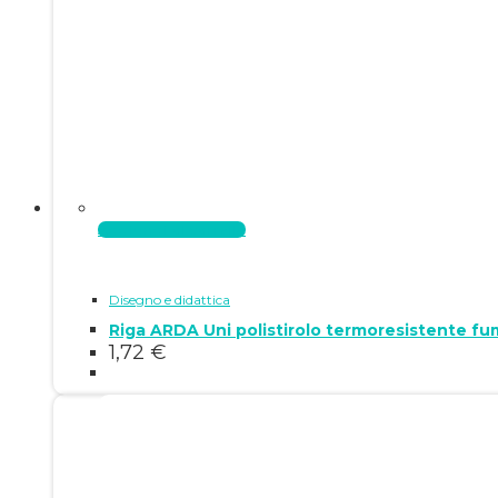
Aggiungi al carrello
Disegno e didattica
Riga ARDA Uni polistirolo termoresistente f
1,72
€