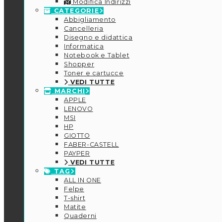
Modifica Indirizzi
CATEGORIE
Abbigliamento
Cancelleria
Disegno e didattica
Informatica
Notebook e Tablet
Shopper
Toner e cartucce
VEDI TUTTE
MARCHI
APPLE
LENOVO
MSI
HP
GIOTTO
FABER-CASTELL
PAYPER
VEDI TUTTE
TAG
ALL IN ONE
Felpe
T-shirt
Matite
Quaderni