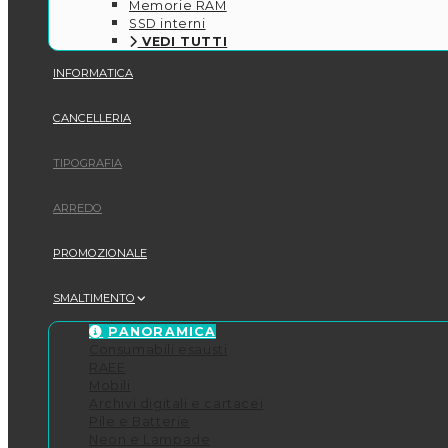
Memorie RAM
SSD interni
VEDI TUTTI
INFORMATICA
CANCELLERIA
TIPOGRAFIA
ARREDO
PROMOZIONALE
SMALTIMENTO
PANORAMICA
Consumabili esausti
RAEE
Mobili
Archivi digitali e cartacei
Pile e Batterie
Neon e Lampade