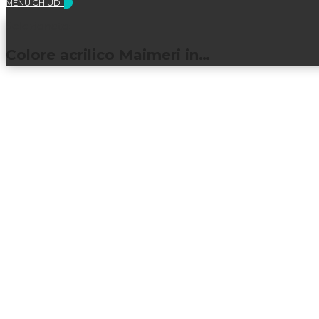
MENU
CHIUDI
Selezionato:
Colore acrilico Maimeri in…