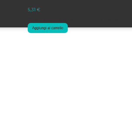
5,31
€
Colore acrilico Maimeri in tubetto 75 ml vermi
Aggiungi al carrello