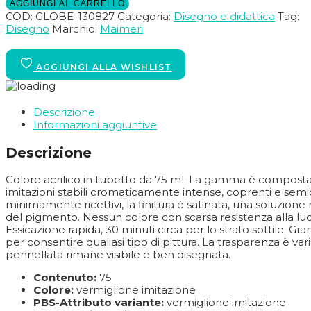
AGGIUNGI AL CARRELLO
COD:
GLOBE-130827
Categoria:
Disegno e didattica
Tag:
Disegno
Marchio:
Maimeri
Descrizione
Informazioni aggiuntive
Descrizione
Colore acrilico in tubetto da 75 ml. La gamma è composta
imitazioni stabili cromaticamente intense, coprenti e semi
minimamente ricettivi, la finitura è satinata, una soluzion
del pigmento. Nessun colore con scarsa resistenza alla luc
Essicazione rapida, 30 minuti circa per lo strato sottile.
per consentire qualiasi tipo di pittura. La trasparenza è v
pennellata rimane visibile e ben disegnata.
Contenuto:
75
Colore:
vermiglione imitazione
PBS-Attributo variante:
vermiglione imitazione