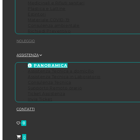
Medicinali e Rifiuti sanitari
Plastica e Lattine
Estintori
Materiale COVID-19
Consulenza ambientale
Richiedi Preventivo
NOLEGGIO
ASSISTENZA
PANORAMICA
Assistenza Tecnica a domicilio
Assistenza Tecnica in Laboratorio
Consulenza Tecnica
Supporto Remoto orario
Ticket Assistenza
Invia Ticket
CONTATTI
0
0