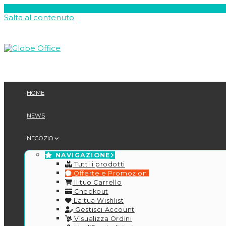
Salta al contenuto
HOME
NEWS
NEGOZIO
NAVIGAZIONE
Tutti i prodotti
Offerte e Promozioni
Il tuo Carrello
Checkout
La tua Wishlist
Gestisci Account
Visualizza Ordini