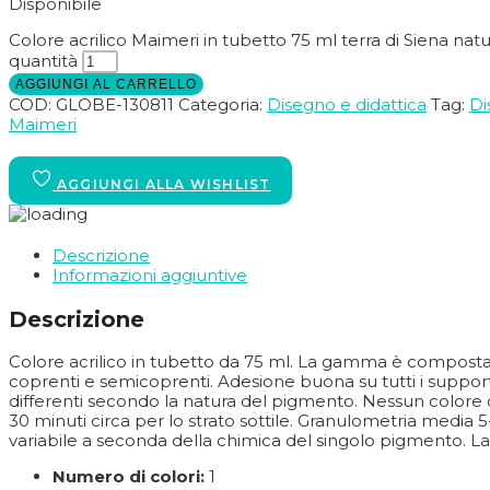
Disponibile
Colore acrilico Maimeri in tubetto 75 ml terra di Siena nat
quantità
AGGIUNGI AL CARRELLO
COD:
GLOBE-130811
Categoria:
Disegno e didattica
Tag:
Di
Maimeri
Descrizione
Informazioni aggiuntive
Descrizione
Colore acrilico in tubetto da 75 ml. La gamma è composta 
coprenti e semicoprenti. Adesione buona su tutti i support
differenti secondo la natura del pigmento. Nessun colore co
30 minuti circa per lo strato sottile. Granulometria media 
variabile a seconda della chimica del singolo pigmento. La
Numero di colori:
1