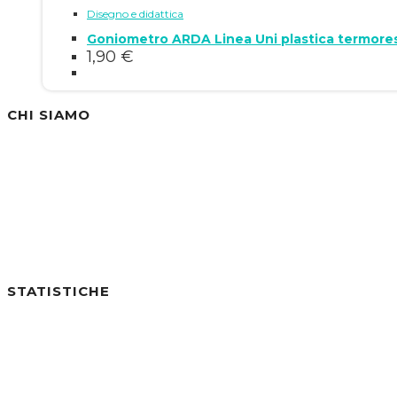
Disegno e didattica
Goniometro ARDA Linea Uni plastica termores
1,90
€
CHI SIAMO
Siamo un'azienda specializzata nella vendita di
STATISTICHE
Utenti online:
0
Visite di Oggi:
2
Visite di Ieri:
6