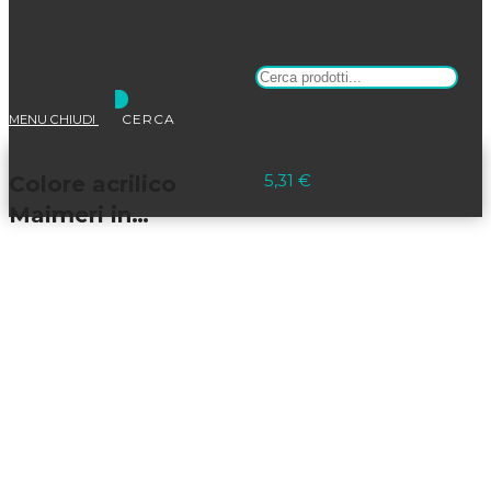
Products search
MENU
CHIUDI
Selezionato:
5,31
€
Colore acrilico
Maimeri in…