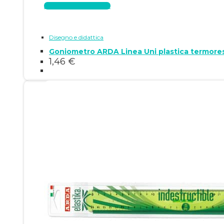
Aggiungi al carrello
Disegno e didattica
Goniometro ARDA Linea Uni plastica termores
1,46
€