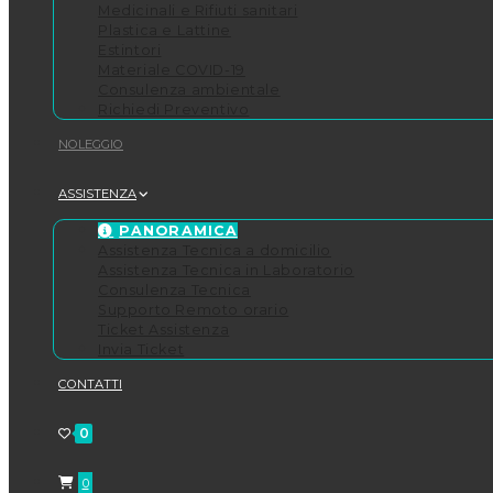
Medicinali e Rifiuti sanitari
Plastica e Lattine
Estintori
Materiale COVID-19
Consulenza ambientale
Richiedi Preventivo
NOLEGGIO
ASSISTENZA
PANORAMICA
Assistenza Tecnica a domicilio
Assistenza Tecnica in Laboratorio
Consulenza Tecnica
Supporto Remoto orario
Ticket Assistenza
Invia Ticket
CONTATTI
0
0