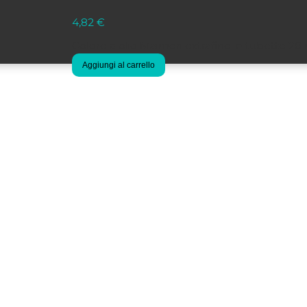
4,82
€
Colore a olio Maimeri extrafine in tubetto 20
Aggiungi al carrello