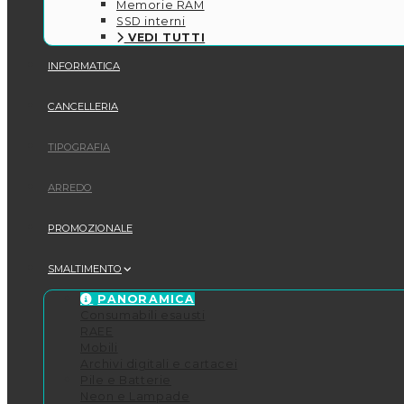
Memorie RAM
SSD interni
VEDI TUTTI
INFORMATICA
CANCELLERIA
TIPOGRAFIA
ARREDO
PROMOZIONALE
SMALTIMENTO
PANORAMICA
Consumabili esausti
RAEE
Mobili
Archivi digitali e cartacei
Pile e Batterie
Neon e Lampade