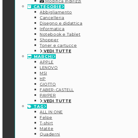
Modifica Indirizzi
CATEGORIE
Abbigliamento
Cancelleria
Disegno e didattica
Informatica
Notebook e Tablet
Shopper
Toner e cartucce
VEDI TUTTE
MARCHI
APPLE
LENOVO
MSI
HP
GIOTTO
FABER-CASTELL
PAYPER
VEDI TUTTE
TAG
ALL IN ONE
Felpe
T-shirt
Matite
Quaderni