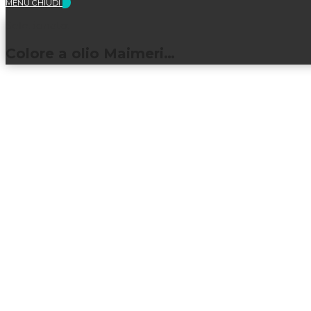
MENU
CHIUDI
Selezionato:
Colore a olio Maimeri…