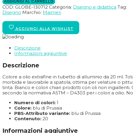
AGGIUNGI AL CARRELLO
COD:
GLOBE-130712
Categoria:
Disegno e didattica
Tag:
Disegno
Marchio:
Maimeri
Descrizione
Informazioni aggiuntive
Descrizione
Colore a olio extrafine in tubetto di alluminio da 20 ml. To
morbida e lavorabile a spatola, ottima per velature o pittur
tinta. Bianco e colori chiari prodotti con oli non ingiallent
secondo la normativa ASTM – D4303 per i colori a oilio. Non
Numero di colori:
1
Colore:
blu di Prussia
PBS-Attributo variante:
blu di Prussia
Contenuto:
20
Informazioni aggiuntive