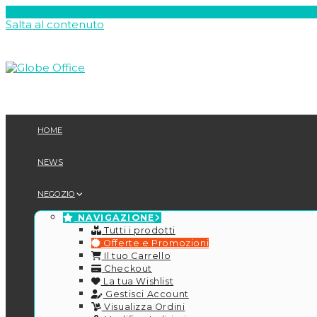
Salta al contenuto
HOME
NEWS
NEGOZIO
NAVIGAZIONE
Tutti i prodotti
Offerte e Promozioni
Il tuo Carrello
Checkout
La tua Wishlist
Gestisci Account
Visualizza Ordini