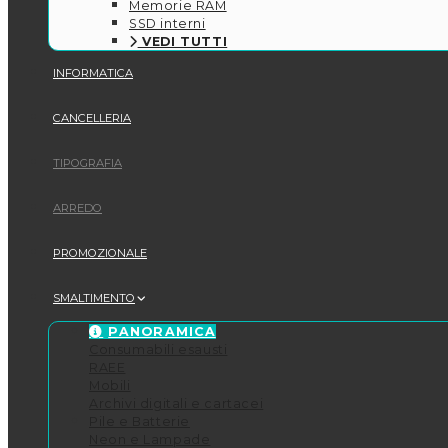
Memorie RAM
SSD interni
VEDI TUTTI
INFORMATICA
CANCELLERIA
TIPOGRAFIA
ARREDO
PROMOZIONALE
SMALTIMENTO
PANORAMICA
Consumabili esausti
RAEE
Mobili
Archivi digitali e cartacei
Pile e Batterie
Neon e Lampade