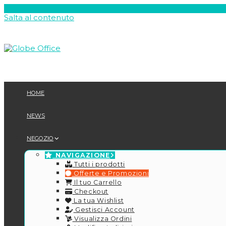
Salta al contenuto
HOME
NEWS
NEGOZIO
NAVIGAZIONE
Tutti i prodotti
Offerte e Promozioni
Il tuo Carrello
Checkout
La tua Wishlist
Gestisci Account
Visualizza Ordini