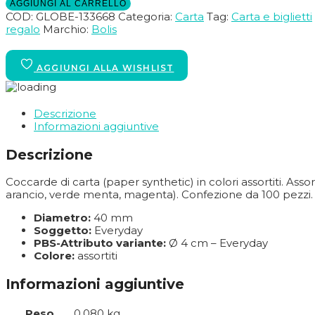
AGGIUNGI AL CARRELLO
COD:
GLOBE-133668
Categoria:
Carta
Tag:
Carta e biglietti
regalo
Marchio:
Bolis
Descrizione
Informazioni aggiuntive
Descrizione
Coccarde di carta (paper synthetic) in colori assortiti. Ass
arancio, verde menta, magenta). Confezione da 100 pezzi.
Diametro:
40 mm
Soggetto:
Everyday
PBS-Attributo variante:
Ø 4 cm – Everyday
Colore:
assortiti
Informazioni aggiuntive
Peso
0,080 kg