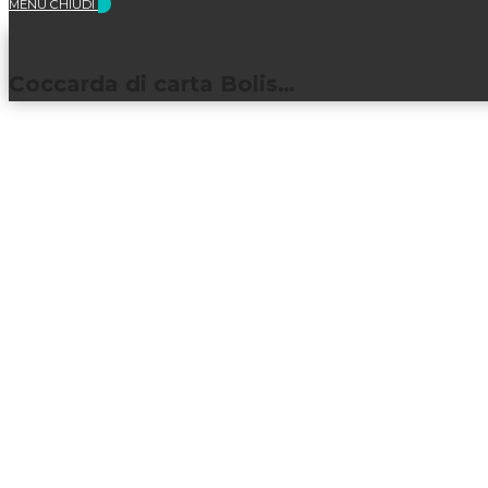
MENU
CHIUDI
Selezionato:
Coccarda di carta Bolis…