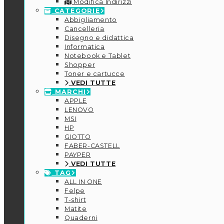
Modifica Indirizzi
CATEGORIE
Abbigliamento
Cancelleria
Disegno e didattica
Informatica
Notebook e Tablet
Shopper
Toner e cartucce
VEDI TUTTE
MARCHI
APPLE
LENOVO
MSI
HP
GIOTTO
FABER-CASTELL
PAYPER
VEDI TUTTE
TAG
ALL IN ONE
Felpe
T-shirt
Matite
Quaderni