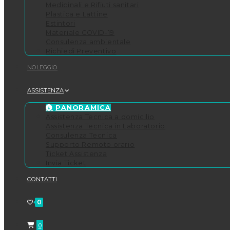
Medicinali e Rifiuti sanitari
Plastica e Lattine
Estintori
Materiale COVID-19
Consulenza ambientale
Richiedi Preventivo
NOLEGGIO
ASSISTENZA
PANORAMICA
Assistenza Tecnica a domicilio
Assistenza Tecnica in Laboratorio
Consulenza Tecnica
Supporto Remoto orario
Ticket Assistenza
Invia Ticket
CONTATTI
0
0