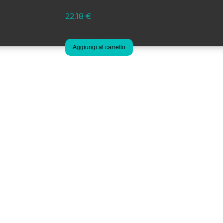
22,18
€
Coccarda di carta Bolis Ø 4 cm - Everyday
Aggiungi al carrello