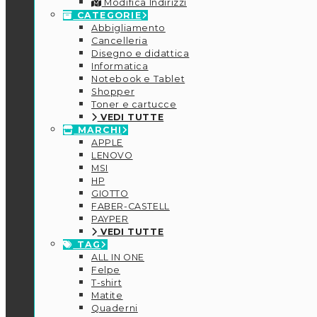
Modifica Indirizzi
CATEGORIE
Abbigliamento
Cancelleria
Disegno e didattica
Informatica
Notebook e Tablet
Shopper
Toner e cartucce
VEDI TUTTE
MARCHI
APPLE
LENOVO
MSI
HP
GIOTTO
FABER-CASTELL
PAYPER
VEDI TUTTE
TAG
ALL IN ONE
Felpe
T-shirt
Matite
Quaderni