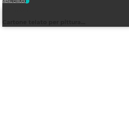
MENU
CHIUDI
Selezionato:
Cartone telato per pittura…