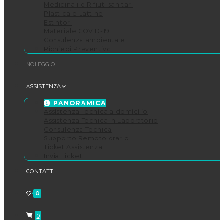
Medicinali e Rifiuti sanitari
Plastica e Lattine
Estintori
Materiale COVID-19
Consulenza ambientale
Richiedi Preventivo
NOLEGGIO
ASSISTENZA
PANORAMICA
Assistenza Tecnica a domicilio
Assistenza Tecnica in Laboratorio
Consulenza Tecnica
Supporto Remoto orario
Ticket Assistenza
Invia Ticket
CONTATTI
0
0