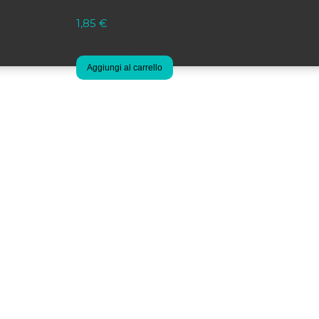
1,85
€
Cartone telato per pittura DOM 300 g 18x24
Aggiungi al carrello