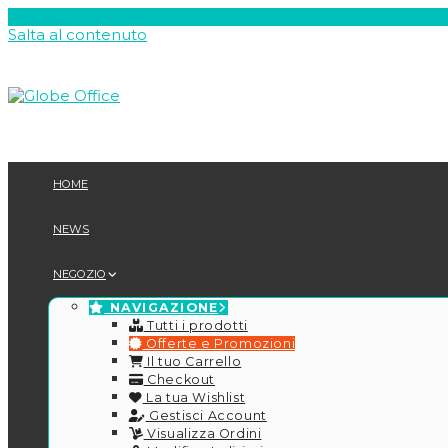
Salta al contenuto
HOME
NEWS
NEGOZIO
NAVIGAZIONE
Tutti i prodotti
Offerte e Promozioni
Il tuo Carrello
Checkout
La tua Wishlist
Gestisci Account
Visualizza Ordini