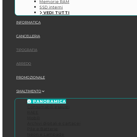
Memorie RAM
SSD interni
VEDI TUTTI
INFORMATICA
CANCELLERIA
TIPOGRAFIA
ARREDO
PROMOZIONALE
SMALTIMENTO
PANORAMICA
Consumabili esausti
RAEE
Mobili
Archivi digitali e cartacei
Pile e Batterie
Neon e Lampade