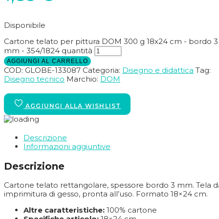
Disponibile
Cartone telato per pittura DOM 300 g 18x24 cm - bordo 3
mm - 354/1824 quantità
AGGIUNGI AL CARRELLO
COD:
GLOBE-133087
Categoria:
Disegno e didattica
Tag:
Disegno tecnico
Marchio:
DOM
Descrizione
Informazioni aggiuntive
Descrizione
Cartone telato rettangolare, spessore bordo 3 mm. Tela da
imprimitura di gesso, pronta all’uso. Formato 18×24 cm.
Altre caratteristiche:
100% cartone
Specifiche articolo:
18×24 cm