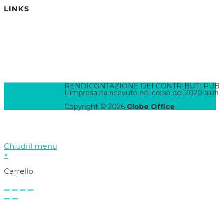
LINKS
Informativa Privacy
Informativa Cookies
Termini e Condizioni
Pannello di Amministrazione
Accesso Webmail
Contatta il WebMaster
RENDICONTAZIONE DEI CONTRIBUTI PUBBLI
L’impresa ha ricevuto nel corso del 2020 aiuti
Copyright © 2026
Globe Office
Chiudi il menu
×
Carrello