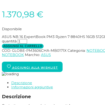
1.370,98
€
Disponibile
ASUS NB 16 ExpertBook PM3 Ryzen 7 8840HS 16GB 512G
quantità
AGGIUNGI AL CARRELLO
COD:
GLOBE-PM3606CHA-MB0171X
Categoria:
NOTEBOO
NOTEBOOK
Marchio:
ASUS
Descrizione
Informazioni aggiuntive
Descrizione