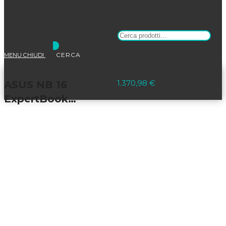
Products search
MENU
CHIUDI
Selezionato:
1.370,98
€
ASUS NB 16
ExpertBook…