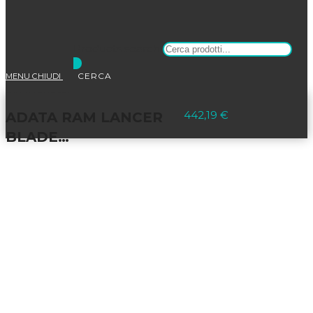
Products search
MENU
CHIUDI
Selezionato:
442,19
€
ADATA RAM LANCER
BLADE…