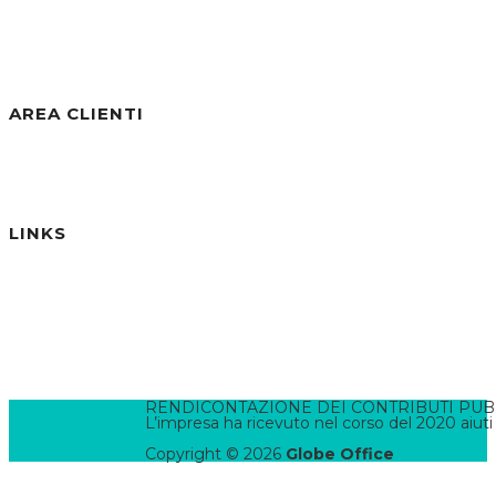
Visite negli ultimi 30gg:
256
Visite Totali:
30.810
AREA CLIENTI
Benvenuto/a, Ospite
Accedi / Registrati
Password dimenticata?
LINKS
Informativa Privacy
Informativa Cookies
Termini e Condizioni
Pannello di Amministrazione
Accesso Webmail
Contatta il WebMaster
RENDICONTAZIONE DEI CONTRIBUTI PUBBLI
L’impresa ha ricevuto nel corso del 2020 aiuti
Copyright © 2026
Globe Office