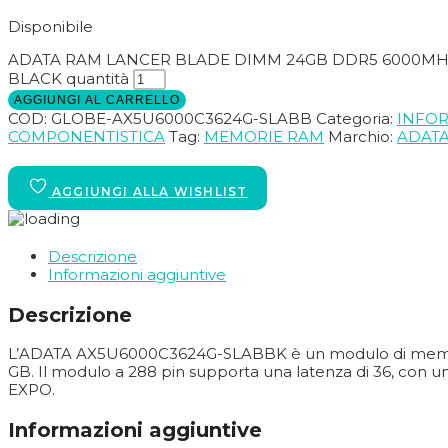
Disponibile
ADATA RAM LANCER BLADE DIMM 24GB DDR5 6000MHZ 
BLACK quantità
AGGIUNGI AL CARRELLO
COD:
GLOBE-AX5U6000C3624G-SLABB
Categoria:
INFOR
COMPONENTISTICA
Tag:
MEMORIE RAM
Marchio:
ADAT
Descrizione
Informazioni aggiuntive
Descrizione
L’ADATA AX5U6000C3624G-SLABBK è un modulo di memoria
GB. Il modulo a 288 pin supporta una latenza di 36, con 
EXPO.
Informazioni aggiuntive