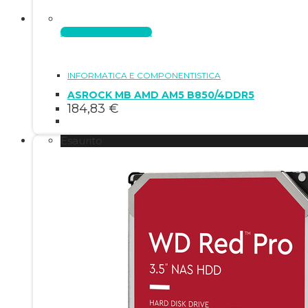
Aggiungi al carrello
INFORMATICA E COMPONENTISTICA
ASROCK MB AMD AM5 B850/4DDR5
184,83
€
Esaurito