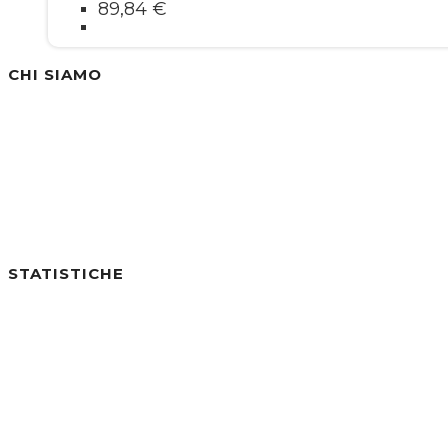
89,84
€
CHI SIAMO
Siamo un'azienda specializzata nella vendita di
STATISTICHE
Utenti online:
0
Visite di Oggi:
2
Visite di Ieri:
6
Visite negli ultimi 7gg:
34