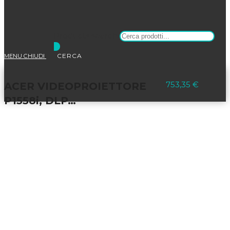
Products search
MENU
CHIUDI
Selezionato:
753,35
€
ACER VIDEOPROIETTORE
P1558i, DLP…