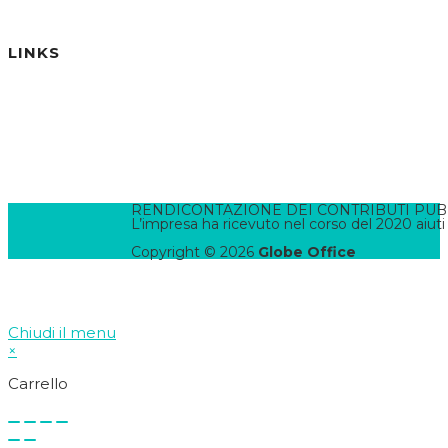
Password dimenticata?
LINKS
Informativa Privacy
Informativa Cookies
Termini e Condizioni
Pannello di Amministrazione
Accesso Webmail
Contatta il WebMaster
RENDICONTAZIONE DEI CONTRIBUTI PUBBLI
L’impresa ha ricevuto nel corso del 2020 aiuti
Copyright © 2026
Globe Office
Chiudi il menu
×
Carrello