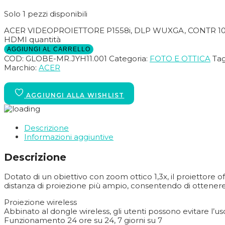
Solo 1 pezzi disponibili
ACER VIDEOPROIETTORE P1558i, DLP WUXGA, CONTR 10.0
HDMI quantità
AGGIUNGI AL CARRELLO
COD:
GLOBE-MR.JYH11.001
Categoria:
FOTO E OTTICA
Ta
Marchio:
ACER
Descrizione
Informazioni aggiuntive
Descrizione
Dotato di un obiettivo con zoom ottico 1,3x, il proiettore offre
distanza di proiezione più ampio, consentendo di ottenere i
Proiezione wireless
Abbinato al dongle wireless, gli utenti possono evitare l’u
Funzionamento 24 ore su 24, 7 giorni su 7